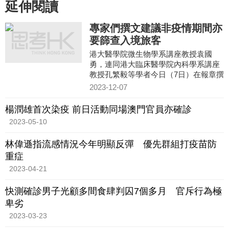
延伸閱讀
專家們撰文建議非疫情期間亦
要篩查入境旅客
港大醫學院微生物學系講座教授袁國
勇，連同港大臨床醫學院內科學系講座
教授孔繁毅等學者今日（7日）在報章撰
文，就香港未來應對疫情提出建議，指
2023-12-07
沒有人會知道大疫症何時再
楊潤雄首次染疫 前日活動同場澳門官員亦確診
2023-05-10
林偉遜指流感情況今年明顯反彈 優先群組打疫苗防
重症
2023-04-21
快測確診男子光顧多間食肆判囚7個多月 官斥行為極
卑劣
2023-03-23