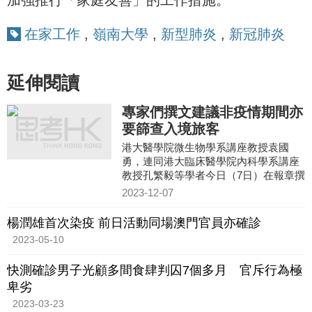
加強推行「家庭友善」的工作措施。
在家工作
,
嶺南大學
,
新型肺炎
,
新冠肺炎
延伸閱讀
專家們撰文建議非疫情期間亦
要篩查入境旅客
港大醫學院微生物學系講座教授袁國
勇，連同港大臨床醫學院內科學系講座
教授孔繁毅等學者今日（7日）在報章撰
文，就香港未來應對疫情提出建議，指
2023-12-07
沒有人會知道大疫症何時再
楊潤雄首次染疫 前日活動同場澳門官員亦確診
2023-05-10
快測確診男子光顧多間食肆判囚7個多月 官斥行為極
卑劣
2023-03-23