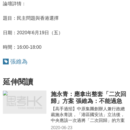
論壇詳情：
題目：民主問題與香港選擇
日期：2020年6月19日（五）
時間：16:00-18:00
張維為
延伸閱讀
施永青：應拿出整套「二次回
歸」方案 張維為：不能過急
【高手過招】中原集團創辦人兼行政總
裁施永青說，「港區國安法」立法後，
中央應該一次過將「二次回歸」的方案
拿出來，讓香港人安心。復旦大學中國
2020-06-23