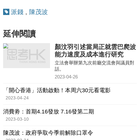
派錢
,
陳茂波
延伸閱讀
顏汶羽引述當局正就雲巴爬波
能力速度及成本進行研究
立法會舉辦第九次前廳交流會與議員對
話。
2023-04-26
「開心香港」活動啟動！本周六30元看電影
2023-04-24
消費劵：首期4.16發放 7.16發第二期
2023-03-10
陳茂波：政府爭取今季前解除口罩令