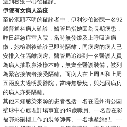
送到檢疫中心後確診。
伊院有女病人染疫
至於源頭不明的確診者中，伊利沙伯醫院一名92
歲普通科病人確診，醫管局指她因為長期病患，
昨日經急症室入院，當時無發燒及上呼吸道病
徵，她檢測後確診已即時隔離，同病房的病人已
安排入住隔離病房。醫管局追蹤到一名醫護人員
為病人抽取鼻液樣本時，無齊全醫護裝備，被列
為緊密接觸者接受隔離。而病人在上周四和上周
五兩度去過明愛醫院，當時無發燒，與她同病房
的病人亦要隔離。
其他未知感染來源的患者包括一名在通州街公園
壁球中心處理訂場事宜的49歲職員、一名曾在彩
福邨彩樂樓工作的裝修師傅、一名地產經紀、一