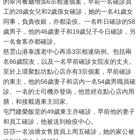
的翠河餐廳增加6宗相連個案，早前一名確診員
工的28歲女兒和2歲孫女確診，她的一名41歲女
同事，負責收銀，亦都染疫。一名昨日確診的58
歲男子，他的46歲妻子和19歲兒子今日確診，另
一名食客亦都確診。
慈雲山港泰護老中心再添3宗相連病例。包括兩
名86歲院友，以及一名早前確診女院友的丈夫。
至於上環聚點坊點心店亦有3宗個案，早前確診
的東主，他的56歲妻子和店內一名54歲男職員確
診。一名的士司機亦發病，他曾經在點心店內用
膳，和接載過東主回家。
屯門建榮飯堂的49歲東主亦確診，早前他的妻子
和員工確診，他被送到檢疫中心。
莎莎一名油塘女售貨員上周五確診，她的家公被