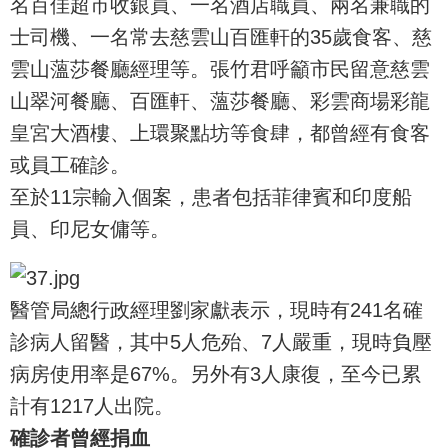
名百佳超市收銀員、一名酒店職員、兩名兼職的
士司機、一名常去慈雲山百匯軒的35歲食客、慈
雲山薀莎餐廳經理等。張竹君呼籲市民留意慈雲
山翠河餐廳、百匯軒、薀莎餐廳、彩雲商場彩龍
皇宮大酒樓、上環聚點坊等食肆，都曾經有食客
或員工確診。
至於11宗輸入個案，患者包括菲律賓和印度船
員、印尼女傭等。
醫管局總行政經理劉家獻表示，現時有241名確
診病人留醫，其中5人危殆、7人嚴重，現時負壓
病房使用率是67%。另外有3人康復，至今已累
計有1217人出院。
確診者曾經捐血