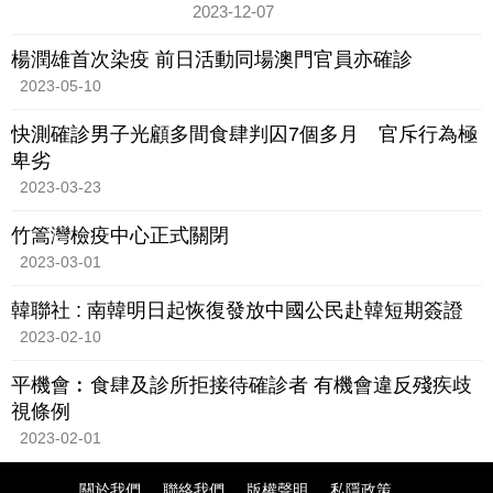
文，就香港未來應對疫情提出建議，指
2023-12-07
沒有人會知道大疫症何時再
楊潤雄首次染疫 前日活動同場澳門官員亦確診
2023-05-10
快測確診男子光顧多間食肆判囚7個多月 官斥行為極
卑劣
2023-03-23
竹篙灣檢疫中心正式關閉
2023-03-01
韓聯社 : 南韓明日起恢復發放中國公民赴韓短期簽證
2023-02-10
平機會︰食肆及診所拒接待確診者 有機會違反殘疾歧
視條例
2023-02-01
關於我們
聯絡我們
版權聲明
私隱政策