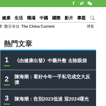
健康
生活
職場
中國
國際
影片
專題
學
醫言有信
The China Current
博客
熱門文章
1
《由健康出發》中藥外敷 去除眼袋
陳海潮：看好今年一手私宅成交大反
2
彈
3
陳海潮：告別2023低迷 迎2024曙光