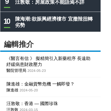
9
汪敦敬：房屋政策不能語焉不詳
陳海潮:欲振興經濟樓市 宜撤辣扭轉
10
劣勢
編輯推介
《醫言有信 》 擬精簡引入新藥程序 長遠助
紓緩病患財政壓力
醫院管理局
2024-05-23
陳進雄：金融貨幣危機 一觸即發？
陳進雄
2024-05-20
汪敦敬：香港 — 國際珍珠
汪敦敬
2024-03-15