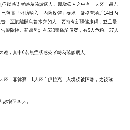
名無症狀感染者轉為確診病人。新增病人之中有一人來自昌吉
，已落實「外防輸入，內防反彈」要求，嚴格查驗近14日內
報告。至於離開烏魯木齊的人，要持有新疆健康碼，並且是
告屬陰性。新疆累計有523宗確診個案，有5人危殆、27人
大連，其中6名無症狀感染者轉為確診病人。
人來自菲律賓，1人來自伊拉克，入境後被隔離，之後確
人數增至26人。