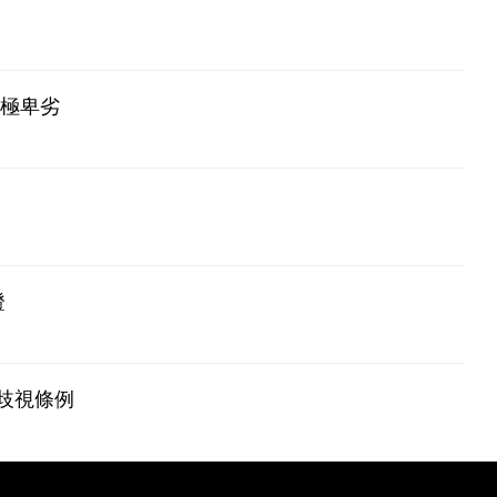
為極卑劣
證
歧視條例