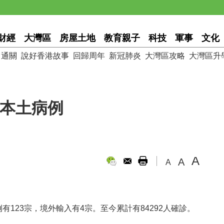
財經
大灣區
房屋土地
教育親子
科技
軍事
文化
通關
說好香港故事
回歸周年
新冠肺炎
大灣區攻略
大灣區升
宗本土病例
A
A
A
123宗，境外輸入有4宗。至今累計有84292人確診。