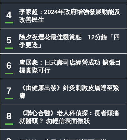
李家超：2024年政府增強發展動能及
4
改善民生
除夕夜煙花最佳觀賞點 12分鐘「四
5
季更迭」
盧展豪：日式壽司店經營成功 擴張目
6
標實際可行
《由健康出發》針灸刺激皮層達至緊
7
膚
《聯心合醫》老人科偵探︰長者頭痛
8
就醫頭？ 勿輕信表面徵狀