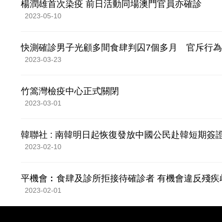
楊潤雄首次染疫 前日活動同場澳門官員亦確診
2023-05-10
快測確診男子光顧多間食肆判囚7個多月 官斥行
2023-03-23
竹篙灣檢疫中心正式關閉
2023-03-01
韓聯社 : 南韓明日起恢復發放中國公民赴韓短期簽
2023-02-10
平機會︰食肆及診所拒接待確診者 有機會違反殘疾
2023-02-01