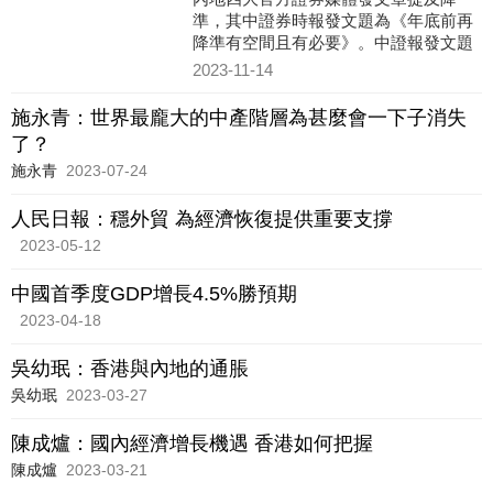
準，其中證券時報發文題為《年底前再
降準有空間且有必要》。中證報發文題
為《新增信貸有支撐第四季度降準仍可
2023-11-14
期》，引述專家指10月金融數
施永青：世界最龐大的中產階層為甚麼會一下子消失
了？
施永青
2023-07-24
人民日報：穩外貿 為經濟恢復提供重要支撐
2023-05-12
中國首季度GDP增長4.5%勝預期
2023-04-18
吳幼珉：香港與內地的通脹
吳幼珉
2023-03-27
陳成爐：國內經濟增長機遇 香港如何把握
陳成爐
2023-03-21