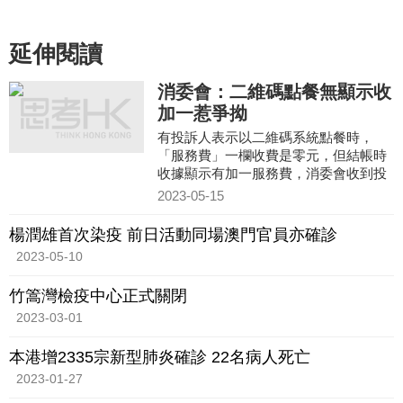
延伸閱讀
消委會：二維碼點餐無顯示收
加一惹爭拗
有投訴人表示以二維碼系統點餐時，
「服務費」一欄收費是零元，但結帳時
收據顯示有加一服務費，消委會收到投
訴後，餐廳回覆稱，每晚六時起會收加
2023-05-15
一，點餐系統啟用不久，設定仍待完
善，願意向投訴人退款。
楊潤雄首次染疫 前日活動同場澳門官員亦確診
2023-05-10
竹篙灣檢疫中心正式關閉
2023-03-01
本港增2335宗新型肺炎確診 22名病人死亡
2023-01-27