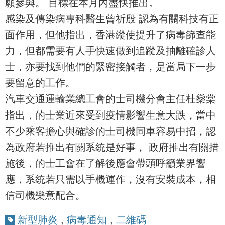
願參與。 目標在本月內盡快推出。
感染及傳染病專科醫生曾祈殷 認為有關科技有正
面作用，但他指出，香港縱使提升了病毒篩查能
力，但都需要有人手快速做到追蹤及抽離確診人
士，亦要找到他們的緊密接觸者，是當局下一步
要留意的工作。
汽車交通運輸業總工會的士司機分會主任杜燊棠
指出，的士業近來受到疫情影響生意大跌，當中
不少乘客擔心與確診的士司機同車容易中招，認
為政府若推出有關系統是好事， 政府推出有關措
施後，的士工會在了解後應會帶頭呼籲業界響
應，系統若只需以手機運作，沒有安裝成本，相
信司機樂意配合。
新型肺炎
,
病毒通知
,
二維碼