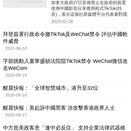
加拿大政府27日宣佈禁止在政府的裝置
使用中國影音分享應用程式TikTok(抖
音)，表示這個社群媒體平台代表著對隱
私和安全「令人無法接受」程度的風
2023-02-28
險。聲明指從28日起，政府核
拜登簽署行政命令撤TikTok及WeChat禁令 評估中國軟
件威脅
2021-06-10
字節跳動入稟華盛頓法院阻TikTok禁令 WeChat微信改
名WeCom
2020-09-19
醒晨快報：「全球智慧城市」港升至32位
2020-09-18
醒晨快報：美起訴中國黑客 涉攻擊香港政界人士
2020-09-17
中方批美政客患「逢中必反症」 支持企業法律武器維