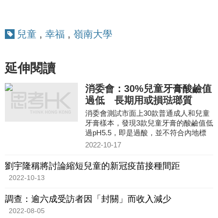
兒童
,
幸福
,
嶺南大學
延伸閱讀
消委會：30%兒童牙膏酸鹼值
過低 長期用或損琺瑯質
消委會測試市面上30款普通成人和兒童
牙膏樣本，發現3款兒童牙膏的酸鹼值低
過pH5.5，即是過酸，並不符合內地標
準，
2022-10-17
劉宇隆稱將討論縮短兒童的新冠疫苗接種間距
2022-10-13
調查：逾六成受訪者因「封關」而收入減少
2022-08-05