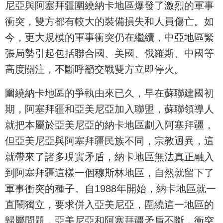
尼亞與阿塞拜疆圍繞納卡地區爆發了激烈的軍事
衝突，雙方都有較大的裝備損失和人員傷亡。如
今，更大規模的軍事衝突仍在繼續，中亞地區緊
張局勢引起包括聯合國、美國、俄羅斯、中國等
高度關注，不斷呼籲交戰雙方立即停火。
圍繞納卡地區的爭執由來已久，早在蘇聯建國初
期，阿塞拜疆和亞美尼亞加入聯盟，蘇聯領導人
就把本屬於亞美尼亞的納卡地區劃入阿塞拜疆，
但亞美尼亞與阿塞拜疆民族不同，宗教迥異，這
就帶來了諸多現實矛盾，納卡地區無法真正融入
到阿塞拜疆這樣一個穆斯林地區，自然就留下了
軍事衝突的種子。自1988年開始，納卡地區就一
直鬧獨立，要求併入亞美尼亞，圍繞這一地區的
歸屬問題，亞美尼亞和阿塞拜疆矛盾不斷，衝突