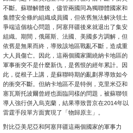
不斷。蘇聯解體後，儘管兩國同為獨聯體國家和
集體安全條約組織成員國，但依舊無法解決領土
爭端這個核心問題，阿塞拜疆後來就退出了集安
組織。期間，俄羅斯、法國、美國多方調解，但
依舊是無果而終，導致該地區戰亂不斷，造成重
大人員傷亡。因此，這兩個國家圍繞納卡地區的
軍事衝突不是什麼新仇，是舊恨的經年累計。因
此，從根子上講，是蘇聯時期的亂劃界導致如今
的衝突不斷。但納卡地區不是特例，克里米亞和
塞瓦斯托波爾曾經也面臨同樣的問題，被蘇聯領
導人強行併入烏克蘭，結果導致普京在2014年以
雷霆手段單方面實現了「物歸原主」。
對比亞美尼亞和阿塞拜疆這兩個國家的軍事力