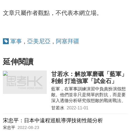
文章只屬作者觀點，不代表本網立場。
軍事
,
亞美尼亞
,
阿塞拜疆
延伸閱讀
甘若水：解放軍磨礪「藍軍」
利劍 打造強軍「試金石」
藍軍，在軍事訓練演習中負責扮演假想
敵。他們並非只是簡單的對抗，而是要
深入透徹分析研究假想敵的戰術戰法、
武器裝備，對未來戰場上可能的對抗角
甘若水
2022-11-01
斗進行推演，才能達到實戰化的作用。
因此，藍軍被譽為軍隊戰鬥力的「試金
宋忠平：日本中遠程巡航導彈技術性能分析
石」「磨刀石」。
宋忠平
2022-08-23