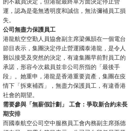
的不裁員決定，但港龍最終單方面決定停止營
運，認為是毫無透明度和誠信，無法彌補員工損
失。
公司無盡力保護員工
港龍航空空勤人員協會副主席梁佩韻在一個電台
節目表示，集團決定停止營運國泰港龍，是令人
難以接受及突然的決定，有違集團早前對員工的
承諾，形容今次裁員並非公司所指的「最後手
段」。她重申，港龍是香港重要資產，集團在疫
情下「拆東補西」，無盡力保護員工，有違香港
社會的期望。
需要參與「無薪假計劃」 工會：爭取新合約未長
期安排
而國泰航空公司空中服務員工會內務副主席孫德