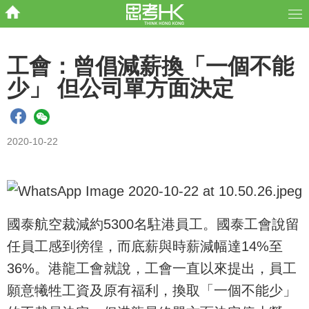
工會：曾倡減薪換「一個不能
少」 但公司單方面決定
2020-10-22
國泰航空裁減約5300名駐港員工。國泰工會說留
任員工感到徬徨，而底薪與時薪減幅達14%至
36%。港龍工會就說，工會一直以來提出，員工
願意犧牲工資及原有福利，換取「一個不能少」