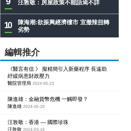
9
汪敦敬：房屋政策不能語焉不詳
陳海潮:欲振興經濟樓市 宜撤辣扭轉
10
劣勢
編輯推介
《醫言有信 》 擬精簡引入新藥程序 長遠助
紓緩病患財政壓力
醫院管理局
2024-05-23
陳進雄：金融貨幣危機 一觸即發？
陳進雄
2024-05-20
汪敦敬：香港 — 國際珍珠
汪敦敬
2024-03-15