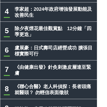
李家超：2024年政府增強發展動能及
4
改善民生
除夕夜煙花最佳觀賞點 12分鐘「四
5
季更迭」
盧展豪：日式壽司店經營成功 擴張目
6
標實際可行
《由健康出發》針灸刺激皮層達至緊
7
膚
《聯心合醫》老人科偵探︰長者頭痛
8
就醫頭？ 勿輕信表面徵狀