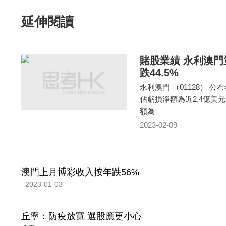
延伸閱讀
賭股業績 永利澳門
跌44.5%
永利澳門 （01128） 
佔虧損淨額為近2.4億美
額為
2023-02-09
澳門上月博彩收入按年跌56%
2023-01-03
丘寧：防疫放寬 選股應更小心