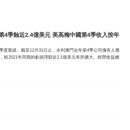
第4季蝕近2.4億美元 美高梅中國第4季收入按年
公布季度業績。截至12月31日止，永利澳門去年第4季公司擁有人應
元，較2021年同期的虧損淨額近2.1億美元有所擴大。經營收益總