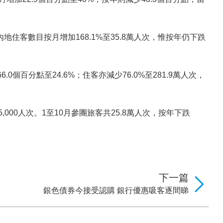
內地住客數目按月增加168.1%至35.8萬人次，惟按年仍下跌
個百分點至24.6%；住客亦減少76.0%至281.9萬人次，
000人次。1至10月參團旅客共25.8萬人次，按年下跌
下一篇
銀色債券今接受認購 銀行優惠吸客逐間睇