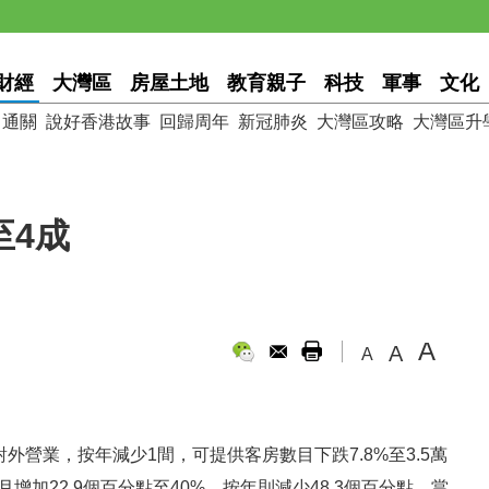
財經
大灣區
房屋土地
教育親子
科技
軍事
文化
通關
說好香港故事
回歸周年
新冠肺炎
大灣區攻略
大灣區升
至4成
A
A
A
外營業，按年減少1間，可提供客房數目下跌7.8%至3.5萬
增加22.9個百分點至40%，按年則減少48.3個百分點，當