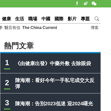
健康
生活
職場
中國
國際
影片
專題
學
醫言有信
The China Current
博客
熱門文章
1
《由健康出發》中藥外敷 去除眼袋
陳海潮：看好今年一手私宅成交大反
2
彈
3
陳海潮：告別2023低迷 迎2024曙光