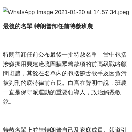
最後的名單 特朗普卸任前特赦班農
特朗普卸任前公布最後一批特赦名單。當中包括
涉嫌挪用興建邊境圍牆眾籌款項的前高級戰略顧
問班農，其餘在名單內的包括饒舌歌手及因貪污
被判刑的底特律前市長。白宮在聲明中說，班農
一直是保守派運動的重要領導人，政治觸覺敏
銳。
特赦名單上並無特朗普自己及家庭成員。報道引