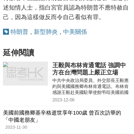
述知情人士，指白宮官員認為特朗普不應特赦自
己，因為這樣做反而令自己看似有罪。
特朗普
,
新型肺炎
,
中美關係
延伸閱讀
王毅與布林肯通電話 強調中
方在台灣問題上嚴正立場
中共中央政治局委員、外交部長王毅應
約與美國國務卿布林肯通電話。布林肯
感謝王毅赴美國駐華使館弔唁美國前國
務卿基辛格。王毅說基辛格始終主張中
2023-12-06
美兩個大國應當相互尊重、
美國前國務卿基辛格逝世享年100歲 曾百次訪華的
「中國老朋友」
2023-11-30