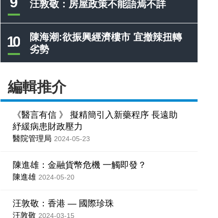
9
汪敦敬：房屋政策不能語焉不詳
陳海潮:欲振興經濟樓市 宜撤辣扭轉
10
劣勢
編輯推介
《醫言有信 》 擬精簡引入新藥程序 長遠助
紓緩病患財政壓力
醫院管理局
2024-05-23
陳進雄：金融貨幣危機 一觸即發？
陳進雄
2024-05-20
汪敦敬：香港 — 國際珍珠
汪敦敬
2024-03-15