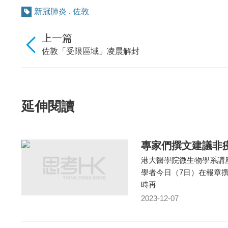
新冠肺炎
,
佐敦
上一篇
佐敦「受限區域」凌晨解封
延伸閱讀
專家們撰文建議非
港大醫學院微生物學系講
學者今日（7日）在報章
時再
2023-12-07