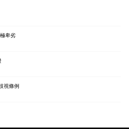
為極卑劣
證
歧視條例