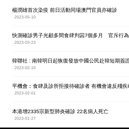
楊潤雄首次染疫 前日活動同場澳門官員亦確診
2023-05-10
快測確診男子光顧多間食肆判囚7個多月 官斥行
2023-03-23
韓聯社 : 南韓明日起恢復發放中國公民赴韓短期簽
2023-02-10
平機會︰食肆及診所拒接待確診者 有機會違反殘疾
2023-02-01
本港增2335宗新型肺炎確診 22名病人死亡
2023-01-27