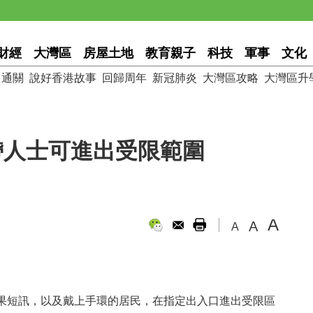
財經
大灣區
房屋土地
教育親子
科技
軍事
文化
通關
說好香港故事
回歸周年
新冠肺炎
大灣區攻略
大灣區升
帶人士可進出受限範圍
A
A
A
果短訊，以及戴上手環的居民，在指定出入口進出受限區