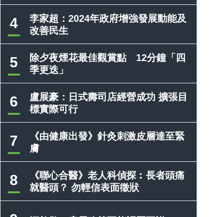
李家超：2024年政府增強發展動能及
4
改善民生
除夕夜煙花最佳觀賞點 12分鐘「四
5
季更迭」
盧展豪：日式壽司店經營成功 擴張目
6
標實際可行
《由健康出發》針灸刺激皮層達至緊
7
膚
《聯心合醫》老人科偵探︰長者頭痛
8
就醫頭？ 勿輕信表面徵狀