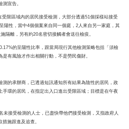
檢測宣告。
名在受限區域內的居民接受檢測，大部分透過51個採樣站接受
毒呈陽性，當中4個個案來自同一個庭，2人來自另一家庭，其
施隔離，另有約20名密切接觸者會送往檢疫。
0.17%的呈陽性比率，跟當局現行其他檢測策略包括「須檢
為是有風險才作出相關行動，不是勞民傷財。
檢測的承辦商，已透過短訊通知所有結果為陰性的居民，政
上手環的居民，在指定出入口進出受限區域；目標是在午夜
0名未接受檢測的人士，已盡快帶他們接受檢測，又指政府人
採取措施跟進及追查。