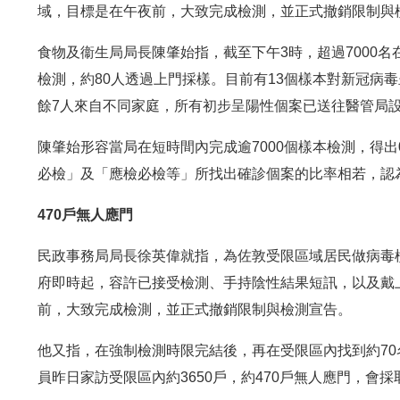
域，目標是在午夜前，大致完成檢測，並正式撤銷限制與
食物及衞生局局長陳肇始指，截至下午3時，超過7000
檢測，約80人透過上門採樣。目前有13個樣本對新冠病
餘7人來自不同家庭，所有初步呈陽性個案已送往醫管局設
陳肇始形容當局在短時間內完成逾7000個樣本檢測，得出
必檢」及「應檢必檢等」所找出確診個案的比率相若，認
470戶無人應門
民政事務局局長徐英偉就指，為佐敦受限區域居民做病毒
府即時起，容許已接受檢測、手持陰性結果短訊，以及戴
前，大致完成檢測，並正式撤銷限制與檢測宣告。
他又指，在強制檢測時限完結後，再在受限區內找到約7
員昨日家訪受限區內約3650戶，約470戶無人應門，會