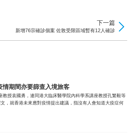
下一篇
新增76宗確診個案 佐敦受限區域暫有12人確診
疫情期間亦要篩查入境旅客
座教授袁國勇，連同港大臨床醫學院內科學系講座教授孔繁毅等
撰文，就香港未來應對疫情提出建議，指沒有人會知道大疫症何