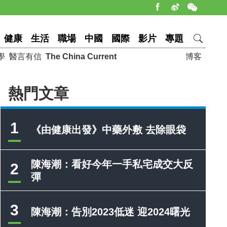
健康
生活
職場
中國
國際
影片
專題
學
醫言有信
The China Current
博客
熱門文章
1
《由健康出發》中藥外敷 去除眼袋
陳海潮：看好今年一手私宅成交大反
2
彈
3
陳海潮：告別2023低迷 迎2024曙光