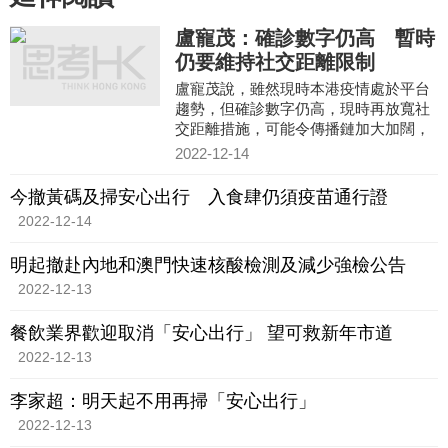
盧寵茂：確診數字仍高 暫時
仍要維持社交距離限制
盧寵茂說，雖然現時本港疫情處於平台
趨勢，但確診數字仍高，現時再放寬社
交距離措施，可能令傳播鏈加大加闊，
風險相對較高。
2022-12-14
今撤黃碼及掃安心出行 入食肆仍須疫苗通行證
2022-12-14
明起撤赴內地和澳門快速核酸檢測及減少強檢公告
2022-12-13
餐飲業界歡迎取消「安心出行」 望可救新年市道
2022-12-13
李家超：明天起不用再掃「安心出行」
2022-12-13