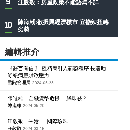
9
汪敦敬：房屋政策不能語焉不詳
陳海潮:欲振興經濟樓市 宜撤辣扭轉
10
劣勢
編輯推介
《醫言有信 》 擬精簡引入新藥程序 長遠助
紓緩病患財政壓力
醫院管理局
2024-05-23
陳進雄：金融貨幣危機 一觸即發？
陳進雄
2024-05-20
汪敦敬：香港 — 國際珍珠
汪敦敬
2024-03-15