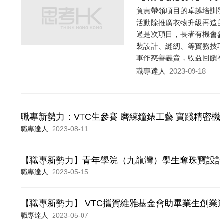
負責帶領項目的卓越培訓發
活動除推廣衣物升級再造
過是次項目，長者有機會
裝設計、縫紉、等實務技
軍作慈善義賣，收益回饋
職專達人
2023-09-18
職專新勢力：VTC生參賽 磨練鐘錶工藝 實踐精密
職專達人
2023-08-11
【職專新勢力】青年學院（九龍灣）學生奪珠寶設
職專達人
2023-05-15
【職專新勢力】 VTC攜賀維雅基金會助畢業生創業
職專達人
2023-05-07