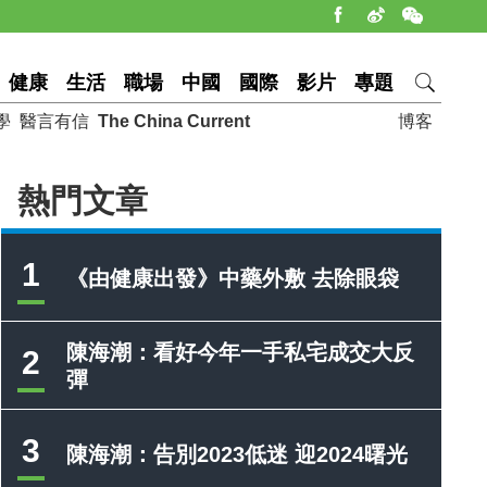
健康
生活
職場
中國
國際
影片
專題
學
醫言有信
The China Current
博客
熱門文章
1
《由健康出發》中藥外敷 去除眼袋
陳海潮：看好今年一手私宅成交大反
2
彈
3
陳海潮：告別2023低迷 迎2024曙光