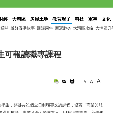
財經
大灣區
房屋土地
教育親子
科技
軍事
文化
通關
說好香港故事
回歸周年
新冠肺炎
大灣區攻略
大灣區升
生可報讀職專課程
A
A
A
程度的學生，開辦共21個全日制職專文憑課程，涵蓋「商業與服
備通用技能、專業及全人發展單元。因應行業需要，新學年