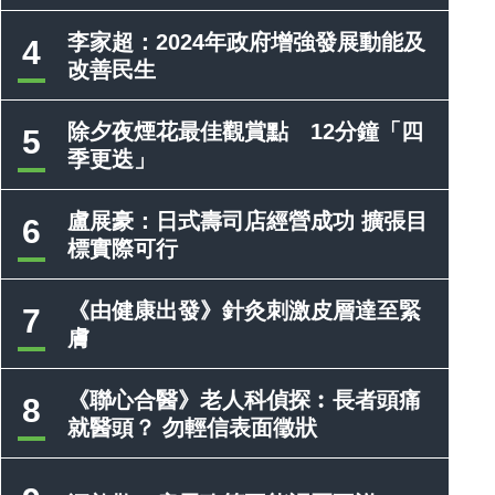
李家超：2024年政府增強發展動能及
4
改善民生
除夕夜煙花最佳觀賞點 12分鐘「四
5
季更迭」
盧展豪：日式壽司店經營成功 擴張目
6
標實際可行
《由健康出發》針灸刺激皮層達至緊
7
膚
《聯心合醫》老人科偵探︰長者頭痛
8
就醫頭？ 勿輕信表面徵狀