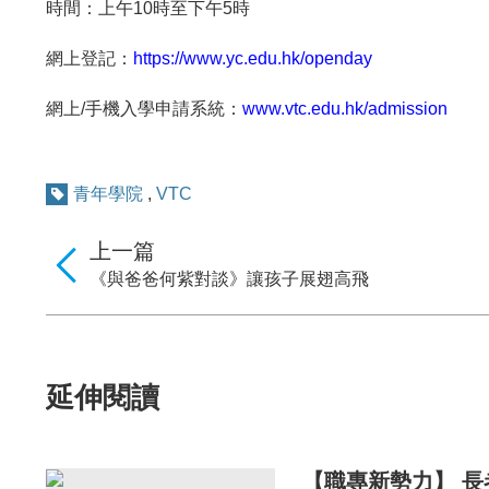
時間：上午10時至下午5時
網上登記：
https://www.yc.edu.hk/openday
網上/手機入學申請系統：
www.vtc.edu.hk/admission
青年學院
,
VTC
上一篇
《與爸爸何紫對談》讓孩子展翅高飛
延伸閱讀
【職專新勢力】 