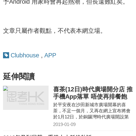
予Android 用家時會再起熱潮，但長遠難紅矣。
文章只屬作者觀點，不代表本網立場。
Clubhouse
,
APP
延伸閱讀
喜茶(12日)時代廣場開分店 推
手機App落單 唔使再排餐飽
於平安夜在沙田新城市廣場開幕的喜
茶，不足一個月，又再在網上宣布將會
於1月12日，於銅鑼灣時代廣場開設第
二間分店。
2019-01-09