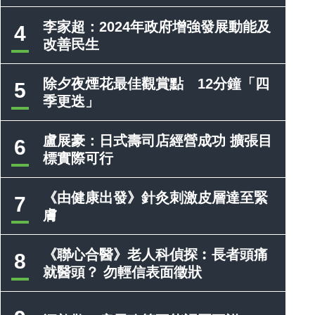
李家超：2024年政府增強發展動能及
4
改善民生
除夕夜煙花最佳觀賞點 12分鐘「四
5
季更迭」
盧展豪：日式壽司店經營成功 擴張目
6
標實際可行
《由健康出發》針灸刺激皮層達至緊
7
膚
《聯心合醫》老人科偵探︰長者頭痛
8
就醫頭？ 勿輕信表面徵狀