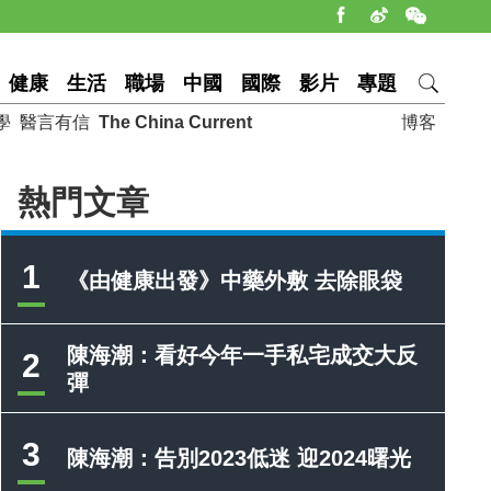
健康
生活
職場
中國
國際
影片
專題
學
醫言有信
The China Current
博客
熱門文章
1
《由健康出發》中藥外敷 去除眼袋
陳海潮：看好今年一手私宅成交大反
2
彈
3
陳海潮：告別2023低迷 迎2024曙光