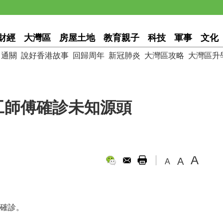
財經
大灣區
房屋土地
教育親子
科技
軍事
文化
通關
說好香港故事
回歸周年
新冠肺炎
大灣區攻略
大灣區升
木工師傅確診未知源頭
A
A
A
人確診。