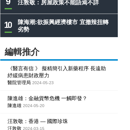
9
汪敦敬：房屋政策不能語焉不詳
陳海潮:欲振興經濟樓市 宜撤辣扭轉
10
劣勢
編輯推介
《醫言有信 》 擬精簡引入新藥程序 長遠助
紓緩病患財政壓力
醫院管理局
2024-05-23
陳進雄：金融貨幣危機 一觸即發？
陳進雄
2024-05-20
汪敦敬：香港 — 國際珍珠
汪敦敬
2024-03-15