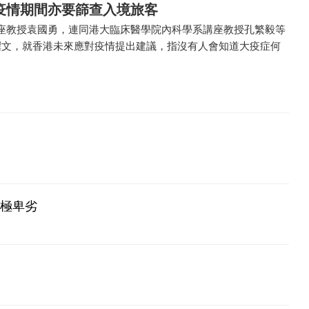
疫情期間亦要篩查入境旅客
座教授袁國勇，連同港大臨床醫學院內科學系講座教授孔繁毅等
撰文，就香港未來應對疫情提出建議，指沒有人會知道大疫症何
為極卑劣