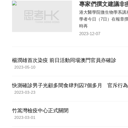
專家們撰文建議非
港大醫學院微生物學系講
學者今日（7日）在報章
時再
2023-12-07
楊潤雄首次染疫 前日活動同場澳門官員亦確診
2023-05-10
快測確診男子光顧多間食肆判囚7個多月 官斥行
2023-03-23
竹篙灣檢疫中心正式關閉
2023-03-01