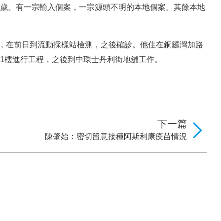
78歲。有一宗輸入個案，一宗源頭不明的本地個案。其餘本地
徵，在前日到流動採樣站檢測，之後確診。他住在銅鑼灣加路
11樓進行工程，之後到中環士丹利街地舖工作。
下一篇
陳肇始：密切留意接種阿斯利康疫苗情況