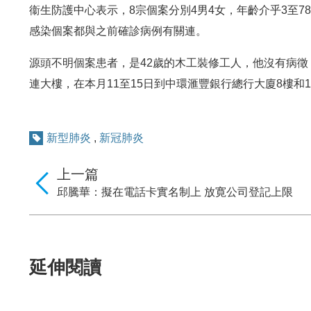
衞生防護中心表示，8宗個案分別4男4女，年齡介乎3至
感染個案都與之前確診病例有關連。
源頭不明個案患者，是42歲的木工裝修工人，他沒有病
連大樓，在本月11至15日到中環滙豐銀行總行大廈8樓和
新型肺炎
,
新冠肺炎
上一篇
邱騰華：擬在電話卡實名制上 放寛公司登記上限
延伸閱讀