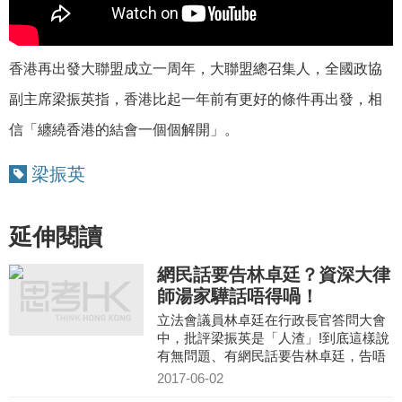
香
港再出發大聯盟成立一周年，大聯盟總召集人，全國政協
副主席梁振英指，香港比起一年前有更好的條件再出發，相
信「纏繞香港的結會一個個解開」。
梁振英
延伸閱讀
網民話要告林卓廷？資深大律
師湯家驊話唔得喎！
立法會議員林卓廷在行政長官答問大會
中，批評梁振英是「人渣」!到底這樣說
有無問題、有網民話要告林卓廷，告唔
告到?前立法會議員、資深大律師湯家驊
2017-06-02
話你知。