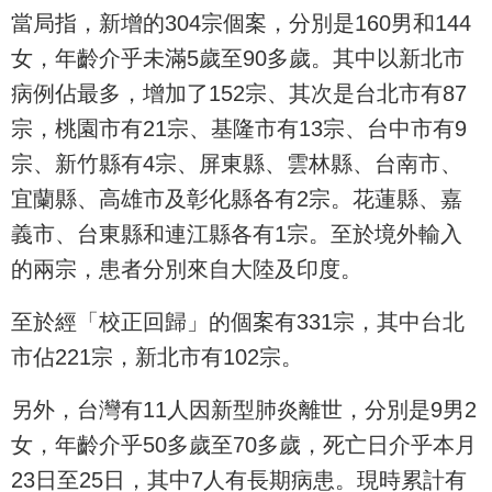
當局指，新增的304宗個案，分別是160男和144
女，年齡介乎未滿5歲至90多歲。其中以新北市
病例佔最多，增加了152宗、其次是台北市有87
宗，桃園市有21宗、基隆市有13宗、台中市有9
宗、新竹縣有4宗、屏東縣、雲林縣、台南市、
宜蘭縣、高雄市及彰化縣各有2宗。花蓮縣、嘉
義市、台東縣和連江縣各有1宗。至於境外輸入
的兩宗，患者分別來自大陸及印度。
至於經「校正回歸」的個案有331宗，其中台北
市佔221宗，新北市有102宗。
另外，台灣有11人因新型肺炎離世，分別是9男2
女，年齡介乎50多歲至70多歲，死亡日介乎本月
23日至25日，其中7人有長期病患。現時累計有