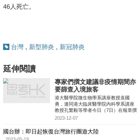
46人死亡。
台灣
,
新型肺炎
,
新冠肺炎
延伸閱讀
專家們撰文建議非疫情期間亦
要篩查入境旅客
港大醫學院微生物學系講座教授袁國
勇，連同港大臨床醫學院內科學系講座
教授孔繁毅等學者今日（7日）在報章撰
文，就香港未來應對疫情提出建議，指
2023-12-07
沒有人會知道大疫症何時再
國台辦：即日起恢復台灣旅行團遊大陸
2023-05-19