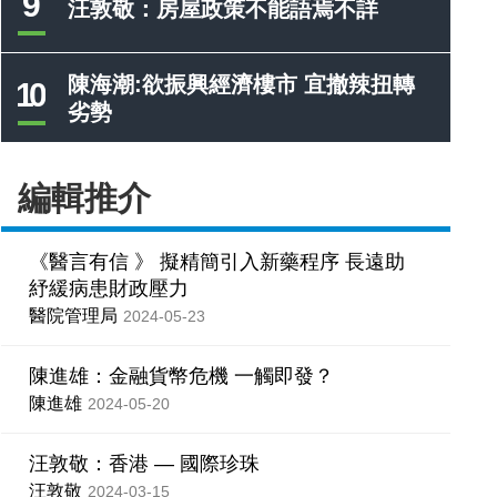
9
汪敦敬：房屋政策不能語焉不詳
陳海潮:欲振興經濟樓市 宜撤辣扭轉
10
劣勢
編輯推介
《醫言有信 》 擬精簡引入新藥程序 長遠助
紓緩病患財政壓力
醫院管理局
2024-05-23
陳進雄：金融貨幣危機 一觸即發？
陳進雄
2024-05-20
汪敦敬：香港 — 國際珍珠
汪敦敬
2024-03-15