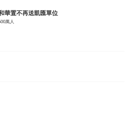
信和華置不再送凱匯單位
00萬人