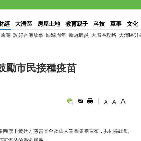
財經
大灣區
房屋土地
教育親子
科技
軍事
文化
通關
說好香港故事
回歸周年
新冠肺炎
大灣區攻略
大灣區升
鼓勵市民接種疫苗
A
A
A
集團旗下黃廷方慈善基金及華人置業集團宣布，共同捐出凱
新冠疫苗的香港居民。