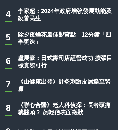
李家超：2024年政府增強發展動能及
4
改善民生
除夕夜煙花最佳觀賞點 12分鐘「四
5
季更迭」
盧展豪：日式壽司店經營成功 擴張目
6
標實際可行
《由健康出發》針灸刺激皮層達至緊
7
膚
《聯心合醫》老人科偵探︰長者頭痛
8
就醫頭？ 勿輕信表面徵狀