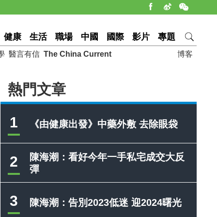
健康
生活
職場
中國
國際
影片
專題
學
醫言有信
The China Current
博客
熱門文章
1
《由健康出發》中藥外敷 去除眼袋
陳海潮：看好今年一手私宅成交大反
2
彈
3
陳海潮：告別2023低迷 迎2024曙光