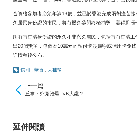
合資格參加者必須年滿18歲，並已於香港完成兩劑疫苗
久居民身份證的市民，將有機會參與終極抽獎，贏得凱滙一
所有持香港身份證的永久和非永久居民，包括持有香港工
出20個獎項，每個為10萬元的預付卡簽賬額或信用卡免
詳情稍後公布。
信和
,
華置
,
大抽獎
上一篇
丘寧：究竟誰爆TVB大鑊？
延伸閱讀