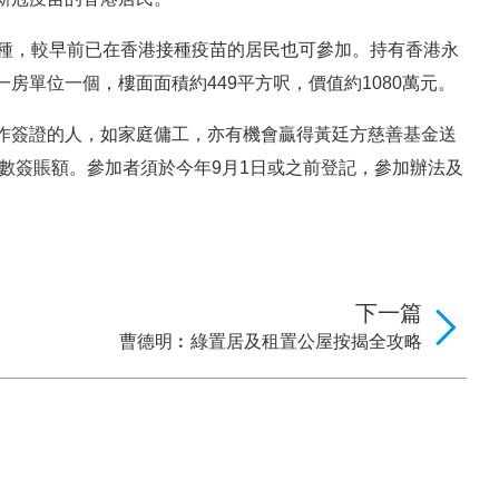
接種，較早前已在香港接種疫苗的居民也可參加。持有香港永
房單位一個，樓面面積約449平方呎，價值約1080萬元。
作簽證的人，如家庭傭工，亦有機會贏得黃廷方慈善基金送
找數簽賬額。參加者須於今年9月1日或之前登記，參加辦法及
下一篇
曹德明︰綠置居及租置公屋按揭全攻略