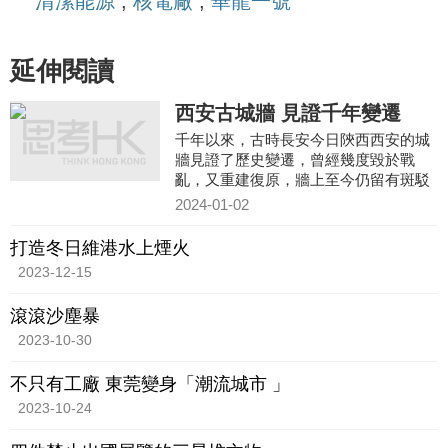
清潔能源
,
核電廠
,
華龍一號
延伸閱讀
西安古城牆 見證千年變遷
千年以來，古時長安今日陝西西安的城
牆見證了歷史變遷，曾經幾度毀於戰
亂，又重建復原，牆上至今仍留有斑駁
的痕迹。
2024-01-02
打造冬日維港水上煙火
2023-12-15
滾滾沙塵暴
2023-10-30
不只有工廠 東莞變身「潮流城市 」
2023-10-24