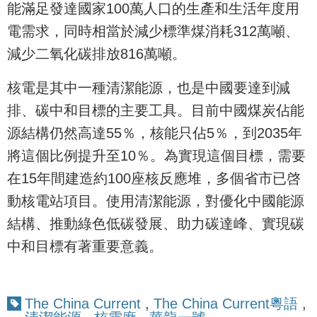
能滿足發達國家100萬人口的生產和生活年度用
電需求，同時相當於減少標準煤消耗312萬噸、
減少二氧化碳排放816萬噸。
核電是其中一種清潔能源，也是中國要達到減
排、碳中和目標的主要工具。目前中國煤炭佔能
源結構仍然高達55％，核能只佔5％，到2035年
將這個比例提升至10％。為實現這個目標，需要
在15年間建造約100座核反應堆，多個省市已啓
動核電站項目。使用清潔能源，對優化中國能源
結構、推動綠色低碳發展、助力碳達峰、實現碳
中和目標有著重要意義。
The China Current
,
The China Current粵語
,