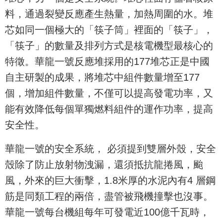
料，通過裂變反應產生熱量，加熱周圍的水。堆
芯如同一個極大的「筷子筒」裡面的「筷子」，
「筷子」的數量及排列方式是核電機型最核心的
特徵。華龍一號反應堆採用的177堆芯正是中國
自主研製的成果，將堆芯中組件數量增至177
個，增加組件數量，不僅可以提高發電功率，又
能有效降低每個單獨燃料組件的運作功率，提高
安全性。
華龍一號的安全系統， 必須提到雙層外殼，安全
殼除了防止放射物洩漏，還須抵抗龍捲風，颱
風，外來的巨大衝擊，1.8米厚的水泥內有4 層鋼
筋是同類工程的兩倍，盡管被飛機撞擊也沒事。
華龍一號每台機組每年可發電近100億千瓦時，