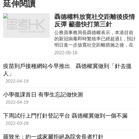
延伸閱讀
聶德權料放寛社交距離後疫情
反彈 籲盡快打第三針
公務員事務局長聶德權表示，本港目前
的新冠病毒即時繁殖率已經超過1，預計
明日進一步放寬社交距離措施之後，在
食肆等地方可能會出現爆發。他說為了
2022-05-18
防止疫情反彈、生活盡快復常，呼籲市
民盡快接種第三劑新冠疫苗。
疫苗到戶接種網站今早推出 聶德權冀做到「針去搵
人」
2022-04-19
小學復課首日 有學生忘記做快測
2022-04-19
下周試行上門打針登記平台 聶德權冀做到一個不漏
2022-03-28
羅致光：約一成家屬拒絕為院舍長者打針