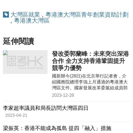
大灣區就業
,
粵港澳大灣區青年創業資助計劃
,
粵港澳大灣區
延伸閱讀
發改委郭蘭峰 : 未來突出深港
合作 全力支持香港鞏固提升
競爭力優勢
國新辦今(28日)在北京舉行記者會，介
紹國務院總理李強上月通過的粵港澳大
灣區文件。國家發展改革委黨組成員郭
蘭峰表示，今次通過的文件與之前出台
2023-12-28
大灣區相關文件是一脈相承
李家超率議員和局長訪問大灣區四日
2023-04-21
梁振英：香港不能成為孤島 提四「融入」措施