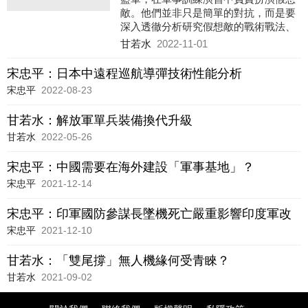
敵。他們並非只是簡單的對抗，而是要
深入透徹分析研究假想敵的戰術戰法、
武器裝備，對未來戰場上可能的對抗角
甘若水
2022-11-01
斗進行推演，才能達到實戰化的作用。
因此，藍軍被譽為軍隊戰鬥力的「試金
宋忠平：日本中遠程巡航導彈技術性能分析
石」「磨刀石」。
宋忠平
2022-08-23
甘若水：解放軍單兵裝備換代升級
甘若水
2022-05-26
宋忠平：中國需要在海外建設「軍事基地」？
宋忠平
2021-12-14
宋忠平：印軍國防參謀長墜機死亡嚴重影響印度軍改
宋忠平
2021-12-10
甘若水：「雙尾撐」無人機緣何受青睞？
甘若水
2021-09-02