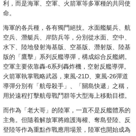
利，而是海軍、空軍、火箭軍等多軍種的共同使
命。
海軍的各兵種，各有獨門絕技。水面艦艇兵、航
空兵、潛艇兵、岸防兵等，分別從水面、空中、
水下、陸地發射海基版、空基版、潛射版、陸基
版的「鷹擊」系列反艦導彈，構成綜合反艦網。
空軍主要依靠轟-6系列轟炸機，空射反艦導彈。
火箭軍執掌戰略武器，東風-21D、東風-26彈道
導彈分別有「航母殺手」、「關島快遞」之稱，
用於遠程打擊航母戰鬥群等大型海上移動目標。
而作為「老大哥」的陸軍，一直不是反艦體系的
主角。但隨着解放軍將維護海權、奪島登陸、反
登陸等作為重點作戰應用場景，陸軍也開始成為