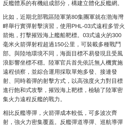
反艦體系的有機組成部分，構建立體化反艦網。
比如，近期北部戰區陸軍第80集團軍就在渤海灣
畔舉行實彈射擊演習，使用PHL-03式遠程多管火
箭炮，打擊摧毀海上艦船靶標。03式遠火的300
毫米火箭彈射程超過150公里，可裝載多種戰鬥
部。與陸地環境不同，海面目標不易發現且受風
浪影響坐標不穩。陸軍官兵首先依託無人機實施
遠程偵察，並綜合運用採取單炮多發、接連發
射、同時着彈的射擊方式，以高強度火力對目標
進行飽和式攻擊，摧毀海上靶標，檢驗了陸軍密
集火力遠程反艦的戰力。
相比反艦導彈，火箭彈成本較低，可多波次齊
射，強火力密集覆蓋。反艦彈道導彈、巡航導彈