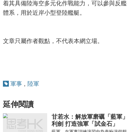
着其具備陸海空多元化作戰能力，可以參與反艦
體系，用於近岸小型登陸艦艇。
文章只屬作者觀點，不代表本網立場。
軍事
,
陸軍
延伸閱讀
甘若水：解放軍磨礪「藍軍」
利劍 打造強軍「試金石」
藍軍，在軍事訓練演習中負責扮演假想