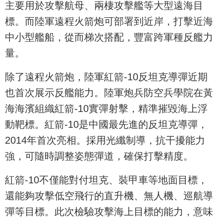
主要用於攻擊航母、兩棲攻擊艦等大型遠海目
標。而陸軍遠程火箭炮可部署到近岸，打擊近海
中小型艦船，從而梯次搭配，豐富跨軍種反艦力
量。
除了遠程火箭炮，陸軍紅箭-10反坦克導彈近期
也首次展示反艦能力。陸軍炮兵防空兵學院在黃
海海濱組織紅箭-10實彈射擊，精準摧毀海上浮
動靶標。紅箭-10是中國最先進的反坦克導彈，
2014年首次亮相。採用光纖制導，抗干擾能力
強，可隨時調整姿態彈道，確保打擊精度。
紅箭-10不僅能對付坦克、裝甲車等地面目標，
還能夠攻擊低空飛行的直升機、無人機、巡航導
彈等目標。此次檢驗攻擊海上目標的能力，意味