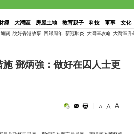
財經
大灣區
房屋土地
教育親子
科技
軍事
文化
通關
說好香港故事
回歸周年
新冠肺炎
大灣區攻略
大灣區升
施 鄧炳強：做好在囚人士更
A
A
A