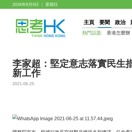
2026年8月9日 ｜ 星期日
主頁
要聞
政治
熱門話題:
香港怎麼辦
李家超：堅定意志落實民生措
新工作
2021-06-25