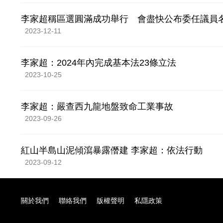
李家超稱區選圓滿成功舉行 會盡快公布委任議員
2023-12-11
李家超：2024年內完成基本法23條立法
2023-10-25
李家超：嚴查西九龍地盤致命工業事故
2023-09-26
紅山半島山泥傾瀉暴露僭建 李家超：依法行動
2023-09-12
關於我們
聯絡我們
版權聲明
私隱政策