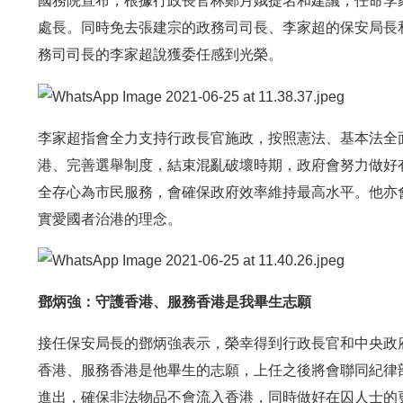
國務院宣布，根據行政長官林鄭月娥提名和建議，任命李
處長。同時免去張建宗的政務司司長、李家超的保安局長
務司司長的李家超說獲委任感到光榮。
李家超指會全力支持行政長官施政，按照憲法、基本法全
港、完善選舉制度，結束混亂破壞時期，政府會努力做好
全存心為市民服務，會確保政府效率維持最高水平。他亦
實愛國者治港的理念。
鄧炳強：守護香港、服務香港是我畢生志願
接任保安局長的鄧炳強表示，榮幸得到行政長官和中央政
香港、服務香港是他畢生的志願，上任之後將會聯同紀律
進出，確保非法物品不會流入香港，同時做好在囚人士的