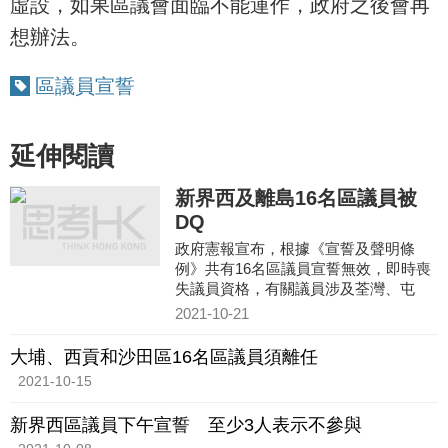
虛設，如果區議會面臨不能運作，政府之後會再
想辦法。
區議員宣誓
延伸閱讀
新界西及離島16名區議員被
DQ
政府憲報宣布，根據《宣誓及聲明條
例》共有16名區議員宣誓無效，即時喪
失議員資格，有關議員涉及荃灣、屯
門、元朗、葵青和離島區議會。
2021-10-21
大埔、西貢和沙田區16名區議員須離任
2021-10-15
新界西區議員下午宣誓 至少3人表示不參與