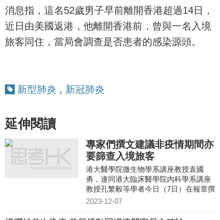
消息指，這名52歲男子早前離開香港超過14日，
近日由美國返港，他離開香港前，曾與一名入境
旅客同住，當局會調查是否患者的感染源頭。
新型肺炎
,
新冠肺炎
延伸閱讀
專家們撰文建議非疫情期間亦
要篩查入境旅客
港大醫學院微生物學系講座教授袁國
勇，連同港大臨床醫學院內科學系講座
教授孔繁毅等學者今日（7日）在報章撰
文，就香港未來應對疫情提出建議，指
2023-12-07
沒有人會知道大疫症何時再