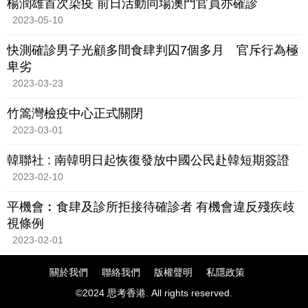
楊潤雄首次染疫 前日活動同場澳門官員亦確診
2023-05-10
快測確診男子光顧多間食肆判囚7個多月 官斥行為極
卑劣
2023-03-23
竹篙灣檢疫中心正式關閉
2023-03-01
韓聯社 : 南韓明日起恢復發放中國公民赴韓短期簽證
2023-02-10
平機會︰食肆及診所拒接待確診者 有機會違反殘疾歧
視條例
2023-02-01
關於我們
聯絡我們
版權聲明
私隱政策
©2024 思考香港. All rights reserved.