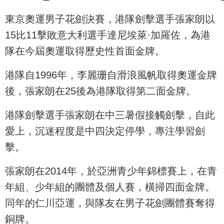
東京奧運男子花劍決賽，港隊劍擊選手張家朗以
15比11擊敗意大利選手達尼埃萊·加羅佐，為港
隊在今屆奧運取得歷史性首面金牌。
港隊自1996年，李麗珊自滑浪風帆取得奧運金牌
後，張家朗在25後為港隊取得第二面金牌。
港隊劍擊選手張家朗在中三暑假接觸劍擊，自此
愛上，沉迷程度是中四決定停學，專注學習劍
擊。
張家朗在2014年，於亞洲青少年錦標賽上，在青
年組、少年組的團體及個人賽，橫掃四面金牌。
同年的仁川亞運，與隊友在男子花劍團體賽奪得
銅牌。