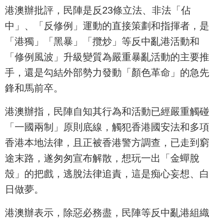
港澳辦批評，民陣是反23條立法、非法「佔
中」、「反修例」運動的直接策劃和指揮者，是
「港獨」「黑暴」「攬炒」等反中亂港活動和
「修例風波」升級變質為嚴重暴亂活動的主要推
手，還是勾結外部勢力發動「顏色革命」的急先
鋒和馬前卒。
港澳辦指，民陣自知其行為和活動已經嚴重觸碰
「一國兩制」原則底線，觸犯香港國安法和多項
香港本地法律，且正被香港警方調查，已走到窮
途末路，遂匆匆宣布解散，想玩一出「金蟬脫
殼」的把戲，逃脫法律追責，這是痴心妄想、白
日做夢。
港澳辦表示，除惡必務盡，民陣等反中亂港組織