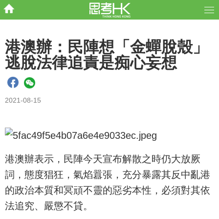
港澳辦：民陣想「金蟬脫殼」
逃脫法律追責是痴心妄想
2021-08-15
港澳辦表示，民陣今天宣布解散之時仍大放厥
詞，態度猖狂，氣焰囂張，充分暴露其反中亂港
的政治本質和冥頑不靈的惡劣本性，必須對其依
法追究、嚴懲不貸。