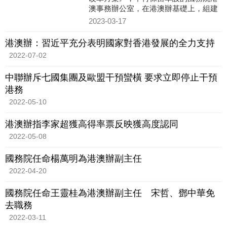
澳事務辦公室，在港澳辦基礎上，組建
中央港澳工作辦公室，作為黨中央辦事
2023-03-17
機構。承擔在貫徹「一國兩
港澳辦：習近平充分表明國家對香港發展的全力支持
2022-07-02
中聯辦斥七國集團及歐盟干預蠻橫 要求立即停止干預
港務
2022-05-10
港澳辦指李家超獲高得率票反映獲高度認同
2022-05-08
國務院任命楊萬明為港澳辦副主任
2022-04-20
國務院任命王靈桂為港澳辦副主任 宋哲、鄧中華免
去職務
2022-03-11