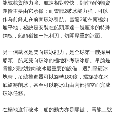
龍號載貨能力強、航速相對較快，到南極的物資
運輸主要由它承擔；而雪龍2破冰能力強，可以
作為前鋒走在前面破冰引航。雪龍2能在南極如
履平地，秘訣是安裝在船頭厚達十幾厘米的特殊
鋼板，船頭猶如一把利刃，切開厚重的冰面。
另一個武器是雙向破冰能力，是全球第一艘採用
船頭、船尾雙向破冰的極地科考破冰船。吊艙是
雪龍2完成雙向破冰最重要的設備，遇到堅硬冰
塊時，吊艙推進器可以旋轉180度，螺旋槳在水
底旋轉削冰，甚至可以將冰山由內部掏空而完成
破冰任務。
在極地進行破冰，船的動力亦是關鍵， 雪龍二號