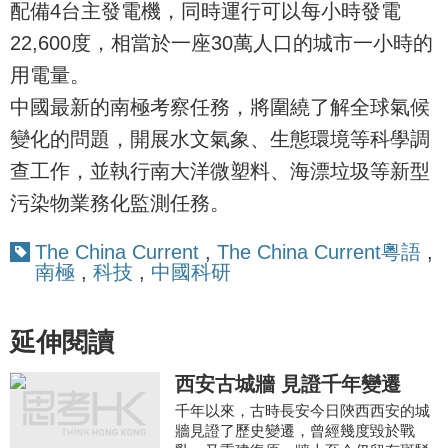
配備4台主發電機，同時運行可以每小時發電
22,600度，相當於一座30萬人口的城市一小時的
用電量。
中國最新的南極考察任務，將圍繞了解全球氣候
變化的問題，開展水文氣象、生態環境等科學調
查工作，並執行南大洋微塑料、海漂垃圾等新型
污染物業務化監測任務。
The China Current
,
The China Current粵語
,
南極
,
科技
,
中國科研
延伸閱讀
西安古城牆 見證千年變遷
千年以來，古時長安今日陝西西安的城
牆見證了歷史變遷，曾經幾度毀於戰