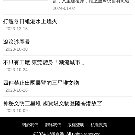
亂，又重建復原，牆上至今仍留有斑駁
的痕迹。
2024-01-02
打造冬日維港水上煙火
2023-12-15
滾滾沙塵暴
2023-10-30
不只有工廠 東莞變身「潮流城市 」
2023-10-24
四件禁止出國展覽的三星堆文物
2023-10-16
神秘文明三星堆 國寶級文物登陸香港故宮
2023-10-09
關於我們
聯絡我們
版權聲明
私隱政策
©2024 思考香港. All rights reserved.