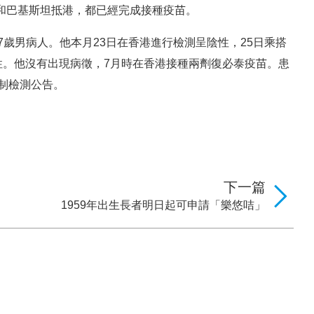
國和巴基斯坦抵港，都已經完成接種疫苗。
7歲男病人。他本月23日在香港進行檢測呈陰性，25日乘搭
陽性。他沒有出現病徵，7月時在香港接種兩劑復必泰疫苗。患
制檢測公告。
下一篇
1959年出生長者明日起可申請「樂悠咭」