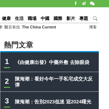
健康
生活
職場
中國
國際
影片
專題
學
醫言有信
The China Current
博客
熱門文章
1
《由健康出發》中藥外敷 去除眼袋
陳海潮：看好今年一手私宅成交大反
2
彈
3
陳海潮：告別2023低迷 迎2024曙光