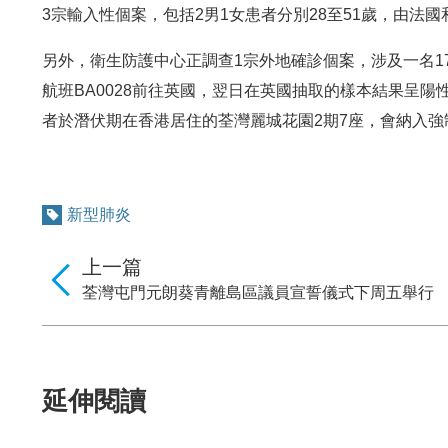
3宗輸入性個案，包括2男1女患者分別28至51歲，由法
另外，衛生防護中心正調查1宗外地確診個案，涉及一名1
航班BA0028前往英國，翌日在英國抽取的樣本結果呈
者於潛伏期在香港居住的荃灣麗城花園2期7座，會納入強
新型肺炎
上一篇
荃灣屯門元朗葵青離島區議員宣誓儀式下周五舉行
延伸閱讀