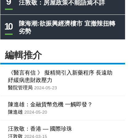
9
汪敦敬：房屋政策不能語焉不詳
陳海潮:欲振興經濟樓市 宜撤辣扭轉
10
劣勢
編輯推介
《醫言有信 》 擬精簡引入新藥程序 長遠助
紓緩病患財政壓力
醫院管理局
2024-05-23
陳進雄：金融貨幣危機 一觸即發？
陳進雄
2024-05-20
汪敦敬：香港 — 國際珍珠
汪敦敬
2024-03-15