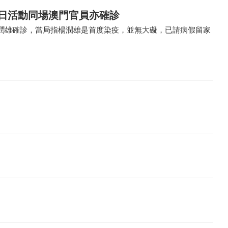
前日活動同場澳門官員亦確診
潤雄確診，當局指楊潤雄是首度染疫，並無大礙，已請病假留家