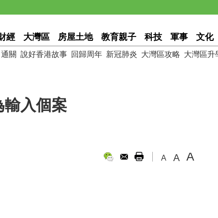
財經
大灣區
房屋土地
教育親子
科技
軍事
文化
通關
說好香港故事
回歸周年
新冠肺炎
大灣區攻略
大灣區升
為輸入個案
A
A
A
。