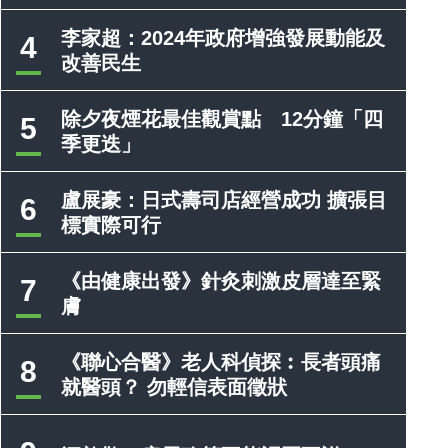
李家超：2024年政府增強發展動能及
4
改善民生
除夕夜煙花最佳觀賞點 12分鐘「四
5
季更迭」
盧展豪：日式壽司店經營成功 擴張目
6
標實際可行
《由健康出發》針灸刺激皮層達至緊
7
膚
《聯心合醫》老人科偵探︰長者頭痛
8
就醫頭？ 勿輕信表面徵狀