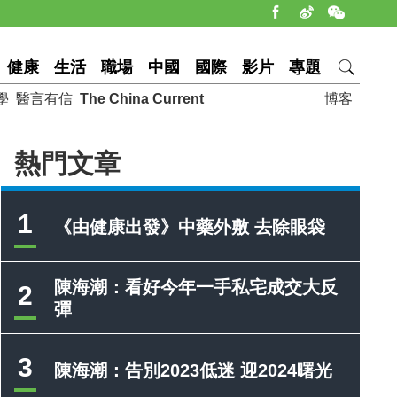
健康
生活
職場
中國
國際
影片
專題
學
醫言有信
The China Current
博客
熱門文章
1
《由健康出發》中藥外敷 去除眼袋
陳海潮：看好今年一手私宅成交大反
2
彈
3
陳海潮：告別2023低迷 迎2024曙光