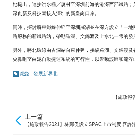
她提出，連接洪水橋╱厦村至深圳前海的港深西部鐵路；
深創新及科技園接入深圳的新皇崗口岸。
同時，探討將東鐵線伸延至深圳羅湖並在深方設立「一地
路服務的新鐵路站，帶動羅湖、文錦渡及上水北一帶的發
另外，將北環線由古洞站向東伸延，接駁羅湖、文錦渡及
尖鼻咀至白泥自動捷運系統的可行性，以帶動該區和流浮
鐵路
,
發展新界北
【施政報
上一篇
【施政報告2021】林鄭促設立SPAC上市制度 容