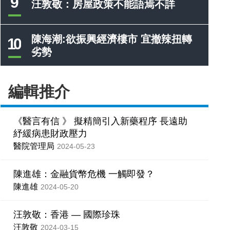
9
汪敦敬：房屋政策不能語焉不詳
陳海潮:欲振興經濟樓市 宜撤辣扭轉
10
劣勢
編輯推介
《醫言有信 》 擬精簡引入新藥程序 長遠助
紓緩病患財政壓力
醫院管理局
2024-05-23
陳進雄：金融貨幣危機 一觸即發？
陳進雄
2024-05-20
汪敦敬：香港 — 國際珍珠
汪敦敬
2024-03-15