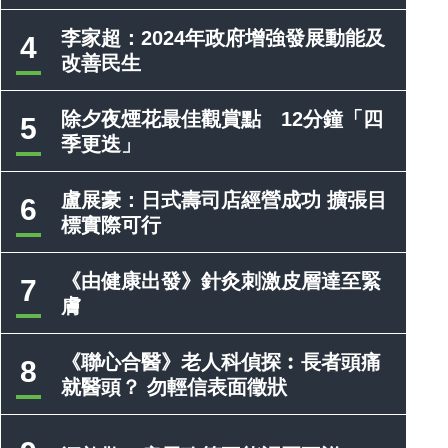
李家超：2024年政府增強發展動能及
4
改善民生
除夕夜煙花最佳觀賞點 12分鐘「四
5
季更迭」
盧展豪：日式壽司店經營成功 擴張目
6
標實際可行
《由健康出發》針灸刺激皮層達至緊
7
膚
《聯心合醫》老人科偵探︰長者頭痛
8
就醫頭？ 勿輕信表面徵狀