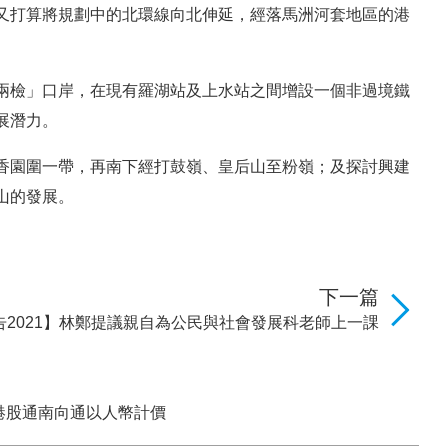
又打算將規劃中的北環線向北伸延，經落馬洲河套地區的港
兩檢」口岸，在現有羅湖站及上水站之間增設一個非過境鐵
展潛力。
香園圍一帶，再南下經打鼓嶺、皇后山至粉嶺；及探討興建
山的發展。
下一篇
告2021】林鄭提議親自為公民與社會發展科老師上一課
許港股通南向通以人幣計價