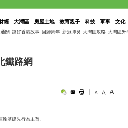
財經
大灣區
房屋土地
教育親子
科技
軍事
文化
通關
說好香港故事
回歸周年
新冠肺炎
大灣區攻略
大灣區升
北鐵路網
A
A
A
運輸基建先行為主旨。