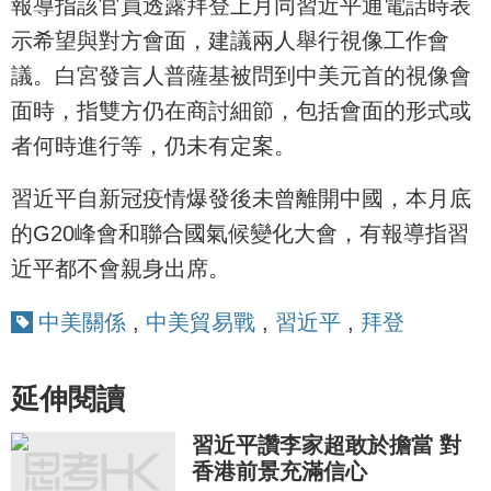
報導指該官員透露拜登上月同習近平通電話時表
示希望與對方會面，建議兩人舉行視像工作會
議。白宮發言人普薩基被問到中美元首的視像會
面時，指雙方仍在商討細節，包括會面的形式或
者何時進行等，仍未有定案。
習近平自新冠疫情爆發後未曾離開中國，本月底
的G20峰會和聯合國氣候變化大會，有報導指習
近平都不會親身出席。
中美關係
,
中美貿易戰
,
習近平
,
拜登
延伸閱讀
習近平讚李家超敢於擔當 對
香港前景充滿信心