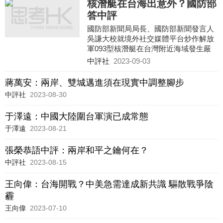
核潛艇在台海出意外？國防部
答中評
國防部新聞局局長、國防部新聞發言人
吳謙大校就境外社交媒體平台炒作解放
軍093型核潛艇在台灣附近海域發生嚴
重意外一事回應中評社記者提問指出，
中評社
2023-09-03
有關消息純屬謠言，不要被帶節奏。
蔣萬安：兩岸、雙城邁進須在現實中調整腳步
中評社
2023-08-30
于澤遠：中國大陸圍台軍演已成常態
于澤遠
2023-08-21
張榮恭語中評：兩岸和平之鑰何在？
中評社
2023-08-15
王向偉：台海開戰？中美急需達成新共識 驅散戰爭陰
霾
王向偉
2023-07-10