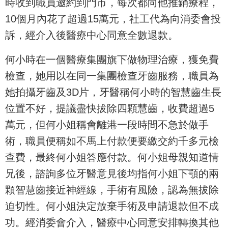
時收到職員邀約到門市，每次都向他推銷療程，
10個月內花了超過15萬元，社工代為向消委會投
訴，經介入後醫療中心同意全數退款。
何小時在一個醫療集團旗下做物理治療，獲免費
檢查，她用以在同一集團檢查牙齒服務，職員為
她拍攝牙齒及3D片，牙醫稱何小時的智慧齒生長
位置不好，提議盡快拔除四顆慧齒，收費超過5
萬元，但何小姐稱會離港一段時間不急於做手
術，職員便稱如不馬上付款便要繳交約千多元檢
查費，最終何小姐答應付款。何小姐母親知道情
兄後，諮詢多位牙醫意見後均指何小姐下顎的兩
顆智慧齒接近神經線，手術有風險，認為無拔除
迫切性。何小姐決定放棄手術及申請退款但不成
功。經消委會介入，醫療中心同意安排轉換其他