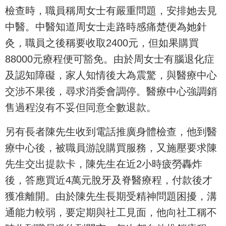
檢查時，職員稱周女士有嚴重問題，安排她去見
中醫。中醫知道周女士走路時感痛楚便為她針
灸，職員之後稱要收取2400元，但如果購買
88000元療程便可豁免。由於周女士有腦退化症
及認知障礙，家人知情後大為震驚，與醫療中心
交涉不果後，尋求消委會調停。醫療中心強調銷
售過程沒有不妥但同意全數退款。
另有長者陳先生收到電話推廣身體檢查，他到醫
療中心後，被職員游說購買服務，又施壓要求陳
先生交出提款卡，陳先生在近2小時疲勞轟炸
後，答應買近4萬元脫牙及脊醫療程，付款後才
獲准離開。由於陳先生長期受精神問題困擾，溝
通能力較弱，要定期與社工見面，他向社工稱不