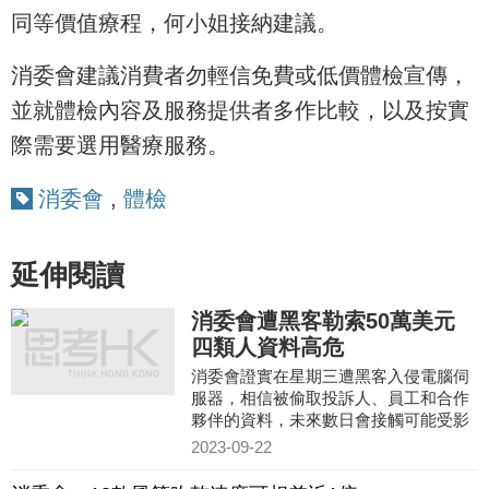
同等價值療程，何小姐接納建議。
消委會建議消費者勿輕信免費或低價體檢宣傳，
並就體檢內容及服務提供者多作比較，以及按實
際需要選用醫療服務。
消委會
,
體檢
延伸閱讀
消委會遭黑客勒索50萬美元
四類人資料高危
消委會證實在星期三遭黑客入侵電腦伺
服器，相信被偷取投訴人、員工和合作
夥伴的資料，未來數日會接觸可能受影
響人士。
2023-09-22