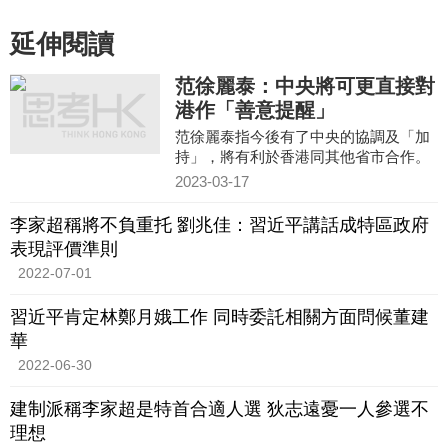
延伸閱讀
范徐麗泰：中央將可更直接對
港作「善意提醒」
范徐麗泰指今後有了中央的協調及「加
持」，將有利於香港同其他省市合作。
2023-03-17
李家超稱將不負重托 劉兆佳：習近平講話成特區政府
表現評價準則
2022-07-01
習近平肯定林鄭月娥工作 同時委託相關方面問候董建
華
2022-06-30
建制派稱李家超是特首合適人選 狄志遠憂一人參選不
理想