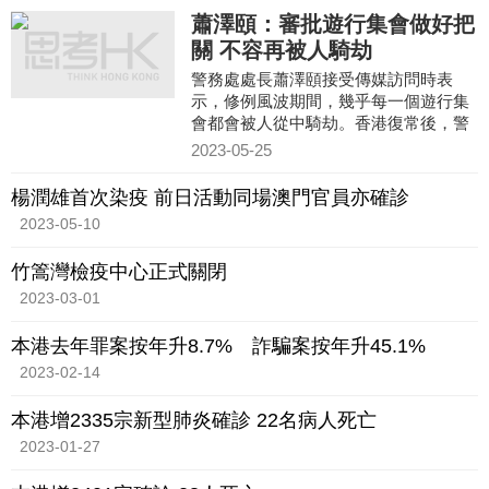
蕭澤頤：審批遊行集會做好把
關 不容再被人騎劫
警務處處長蕭澤頤接受傳媒訪問時表
示，修例風波期間，幾乎每一個遊行集
會都會被人從中騎劫。香港復常後，警
方就逾20宗遊行集會批出「不反對通知
2023-05-25
書」。他指警方審批遊行集會時，有多
重嚴格考慮，做好把關角色。
楊潤雄首次染疫 前日活動同場澳門官員亦確診
2023-05-10
竹篙灣檢疫中心正式關閉
2023-03-01
本港去年罪案按年升8.7% 詐騙案按年升45.1%
2023-02-14
本港增2335宗新型肺炎確診 22名病人死亡
2023-01-27