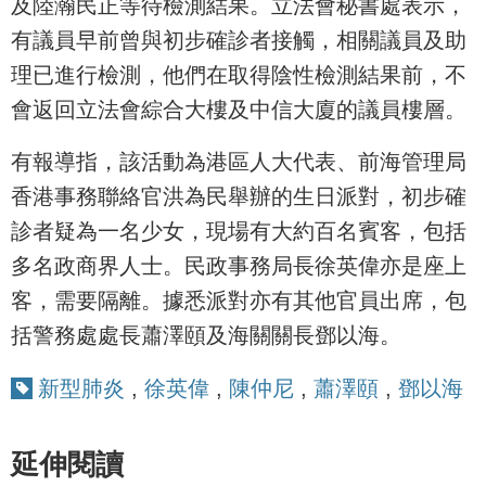
及陸瀚民正等待檢測結果。立法會秘書處表示，
有議員早前曾與初步確診者接觸，相關議員及助
理已進行檢測，他們在取得陰性檢測結果前，不
會返回立法會綜合大樓及中信大廈的議員樓層。
有報導指，該活動為港區人大代表、前海管理局
香港事務聯絡官洪為民舉辦的生日派對，初步確
診者疑為一名少女，現場有大約百名賓客，包括
多名政商界人士。民政事務局長徐英偉亦是座上
客，需要隔離。據悉派對亦有其他官員出席，包
括警務處處長蕭澤頤及海關關長鄧以海。
新型肺炎
,
徐英偉
,
陳仲尼
,
蕭澤頤
,
鄧以海
延伸閱讀