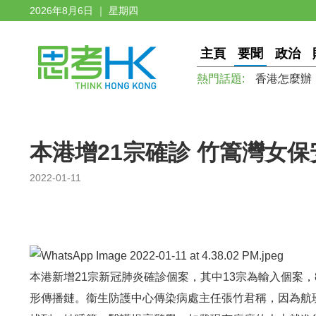
2026年8月6日 ｜ 星期四
主頁
要聞
政治
熱門話題:
香港怎麼辦
本港增21宗確診 竹篙灣女
2022-01-11
本港新增21宗新冠肺炎確診個案，其中13宗為輸入個案
形傳播鏈。衞生防護中心傳染病處主任張竹君稱，因為航