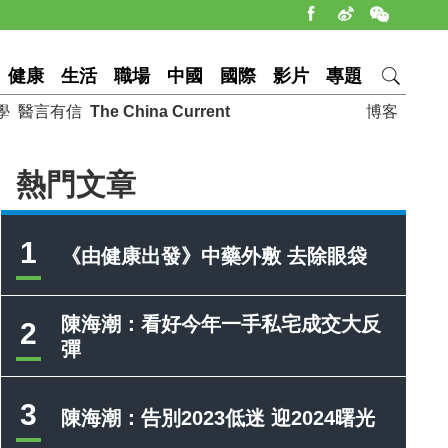
健康
生活
職場
中國
國際
影片
專題
學
醫言有信
The China Current
博客
熱門文章
1
《由健康出發》中藥外敷 去除眼袋
陳海潮：看好今年一手私宅成交大反
2
彈
3
陳海潮：告別2023低迷 迎2024曙光