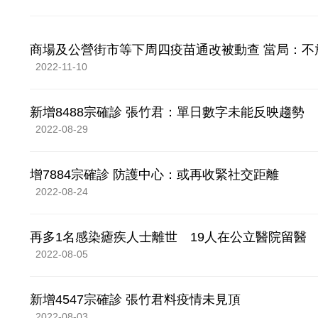
商場及公營街市等下周四疫苗通改被動查 當局：不
2022-11-10
新增8488宗確診 張竹君：單日數字未能反映趨勢
2022-08-29
增7884宗確診 防護中心：或再收緊社交距離
2022-08-24
再多1名感染瘧疾人士離世 19人在公立醫院留醫
2022-08-05
新增4547宗確診 張竹君料疫情未見頂
2022-08-03