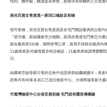
找到。她呼籲，醫護提高警覺，如發現有病癥的人士就進
崇光百貨女售貨員一家四口確診及初確
張竹君稱，崇光百貨女售貨員及在屯門開設藥房的父親均感染
「望月樓」群組國泰空少相關，當局亦透過屯門東亞大藥房
留在藥房若5分鐘，期間有帶口罩，當局不排除在藥房內
11歲弟弟及45歲母親亦初步確診，11歲弟弟就讀博愛醫
日。
由國泰空姐母親引發的北角中信證券群組繼續擴大，再多
證券共有40多名員工已送往檢疫中心。大埔舊墟美新大廈
竹篙灣檢疫中心女保安員初確 屯門或有隱形傳播鏈