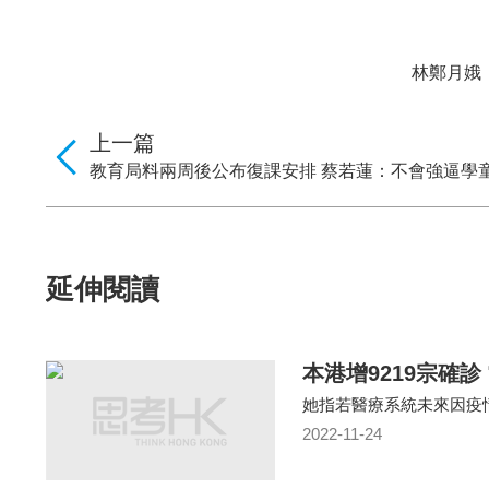
林鄭月娥
上一篇
教育局料兩周後公布復課安排 蔡若蓮：不會強逼學
延伸閱讀
本港增9219宗確
她指若醫療系統未來因疫
2022-11-24