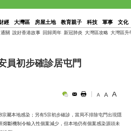
財經
大灣區
房屋土地
教育親子
科技
軍事
文化
通關
說好香港故事
回歸周年
新冠肺炎
大灣區攻略
大灣區升
保安員初步確診居屯門
A
A
A
，8宗屬本地感染；另有5宗初步確診，當局不排除屯門出現隱
班熔斷機制令輸入性個案減少，但本地仍有個案感染源頭未