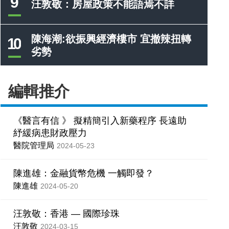
9
汪敦敬：房屋政策不能語焉不詳
陳海潮:欲振興經濟樓市 宜撤辣扭轉
10
劣勢
編輯推介
《醫言有信 》 擬精簡引入新藥程序 長遠助
紓緩病患財政壓力
醫院管理局
2024-05-23
陳進雄：金融貨幣危機 一觸即發？
陳進雄
2024-05-20
汪敦敬：香港 — 國際珍珠
汪敦敬
2024-03-15