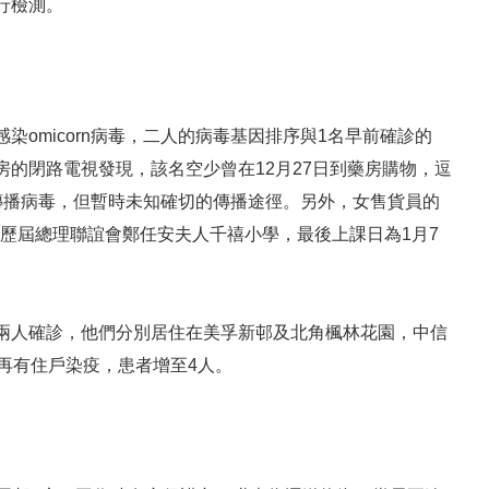
行檢測。
omicorn病毒，二人的病毒基因排序與1名早前確診的
的閉路電視發現，該名空少曾在12月27日到藥房購物，逗
傳播病毒，但暫時未知確切的傳播途徑。另外，女售貨員的
院歷屆總理聯誼會鄭任安夫人千禧小學，最後上課日為1月7
兩人確診，他們分別居住在美孚新邨及北角楓林花園，中信
再有住戶染疫，患者增至4人。