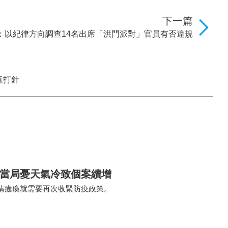
下一篇
：以紀律方向調查14名出席「洪門派對」官員有否違規
童打針
診 當局憂天氣冷致個案續增
情癱瘓就需要再次收緊防疫政策。