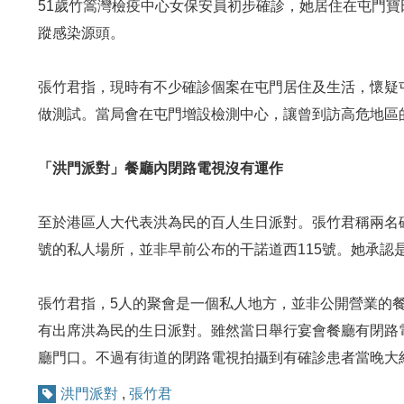
51歲竹篙灣檢疫中心女保安員初步確診，她居住在屯門寶
蹤感染源頭。
張竹君指，現時有不少確診個案在屯門居住及生活，懷疑
做測試。當局會在屯門增設檢測中心，讓曾到訪高危地區
「洪門派對」餐廳內閉路電視沒有運作
至於港區人大代表洪為民的百人生日派對。張竹君稱兩名確
號的私人場所，並非早前公布的干諾道西115號。她承
張竹君指，5人的聚會是一個私人地方，並非公開營業的餐
有出席洪為民的生日派對。雖然當日舉行宴會餐廳有閉路
廳門口。不過有街道的閉路電視拍攝到有確診患者當晚大
洪門派對
,
張竹君