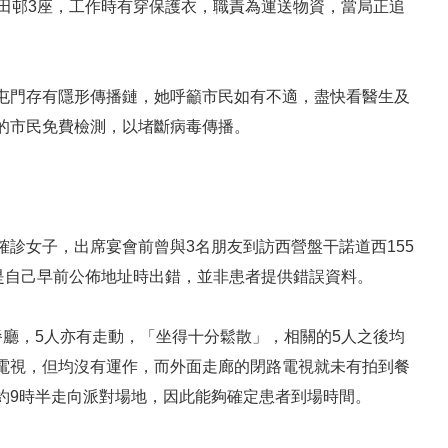
田邨3座，工作時有穿保護衣，職責為運送物資，當局正追
屯門存有隱形傳播鏈，她呼籲市民如有不適，盡快看醫生及
的市民免費檢測，以堵斷病毒傳播。
診女子，出席宴會前曾與3名朋友到訪西營盤干諾道西155
認是自己早前公佈地址時出錯，並非患者提供錯誤資料。
廳，5人亦有走動，「坐得十分鬆散」，相關的5人之後均
電視，但均沒有運作，而外面走廊的閉路電視就未有拍到餐
約9時半走向派對場地，因此能夠確定患者到場時間。