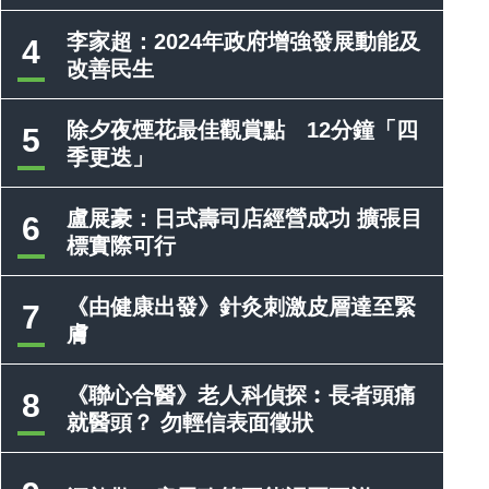
李家超：2024年政府增強發展動能及
4
改善民生
除夕夜煙花最佳觀賞點 12分鐘「四
5
季更迭」
盧展豪：日式壽司店經營成功 擴張目
6
標實際可行
《由健康出發》針灸刺激皮層達至緊
7
膚
《聯心合醫》老人科偵探︰長者頭痛
8
就醫頭？ 勿輕信表面徵狀