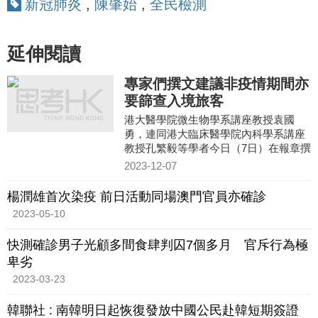
新冠肺炎
,
陳肇始
,
全民檢測
延伸閱讀
專家們撰文建議非疫情期間亦
要篩查入境旅客
港大醫學院微生物學系講座教授袁國
勇，連同港大臨床醫學院內科學系講座
教授孔繁毅等學者今日（7日）在報章撰
文，就香港未來應對疫情提出建議，指
2023-12-07
沒有人會知道大疫症何時再
楊潤雄首次染疫 前日活動同場澳門官員亦確診
2023-05-10
快測確診男子光顧多間食肆判囚7個多月 官斥行為極
卑劣
2023-03-23
韓聯社 : 南韓明日起恢復發放中國公民赴韓短期簽證