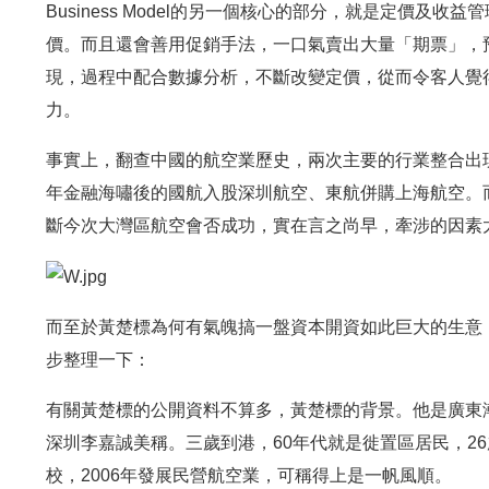
Business Model的另一個核心的部分，就是定價
價。而且還會善用促銷手法，一口氣賣出大量「期票」，預售時
現，過程中配合數據分析，不斷改變定價，從而令客人覺
力。
事實上，翻查中國的航空業歷史，兩次主要的行業整合出現分
年金融海嘯後的國航入股深圳航空、東航併購上海航空。
斷今次大灣區航空會否成功，實在言之尚早，牽涉的因素
而至於黃楚標為何有氣魄搞一盤資本開資如此巨大的生意
步整理一下：
有關黃楚標的公開資料不算多，黃楚標的背景。他是廣東
深圳李嘉誠美稱。三歲到港，60年代就是徙置區居民，26
校，2006年發展民營航空業，可稱得上是一帆風順。