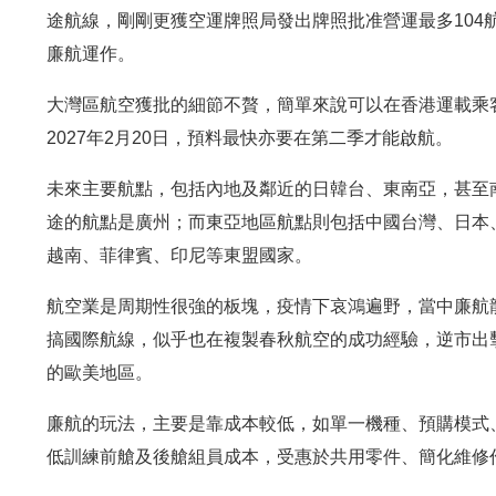
途航線，剛剛更獲空運牌照局發出牌照批准營運最多104
廉航運作。
大灣區航空獲批的細節不贅，簡單來說可以在香港運載乘
2027年2月20日，預料最快亦要在第二季才能啟航。
未來主要航點，包括內地及鄰近的日韓台、東南亞，甚至南
途的航點是廣州；而東亞地區航點則包括中國台灣、日本
越南、菲律賓、印尼等東盟國家。
航空業是周期性很強的板塊，疫情下哀鴻遍野，當中廉航
搞國際航線，似乎也在複製春秋航空的成功經驗，逆市出
的歐美地區。
廉航的玩法，主要是靠成本較低，如單一機種、預購模式、快速迴
低訓練前艙及後艙組員成本，受惠於共用零件、簡化維修