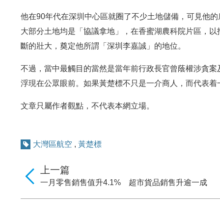
他在90年代在深圳中心區就圈了不少土地儲備，可見他
大部分土地均是「協議拿地」，在香蜜湖農科院片區，以招
斷的壯大，奠定他所謂「深圳李嘉誠」的地位。
不過，當中最觸目的當然是當年前行政長官曾蔭權涉貪案
浮現在公眾眼前。如果黃楚標不只是一介商人，而代表着
文章只屬作者觀點，不代表本網立場。
大灣區航空
,
黃楚標
上一篇
一月零售銷售值升4.1% 超市貨品銷售升逾一成