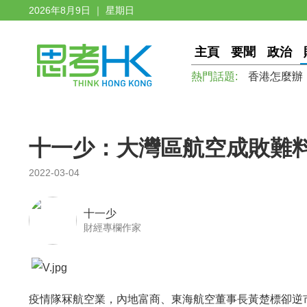
2026年8月9日 ｜ 星期日
主頁
要聞
政治
熱門話題:
香港怎麼辦
十一少：大灣區航空成敗難
2022-03-04
十一少
財經專欄作家
疫情隊冧航空業，內地富商、東海航空董事長黃楚標卻逆