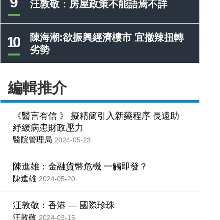
9
汪敦敬：房屋政策不能語焉不詳
陳海潮:欲振興經濟樓市 宜撤辣扭轉
10
劣勢
編輯推介
《醫言有信 》 擬精簡引入新藥程序 長遠助
紓緩病患財政壓力
醫院管理局
2024-05-23
陳進雄：金融貨幣危機 一觸即發？
陳進雄
2024-05-20
汪敦敬：香港 — 國際珍珠
汪敦敬
2024-03-15