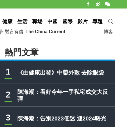
健康
生活
職場
中國
國際
影片
專題
學
醫言有信
The China Current
博客
熱門文章
1
《由健康出發》中藥外敷 去除眼袋
陳海潮：看好今年一手私宅成交大反
2
彈
3
陳海潮：告別2023低迷 迎2024曙光