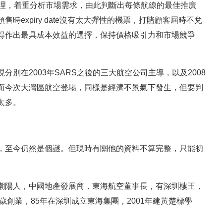
及收益管理，着重分析市場需求，由此判斷出每條航線的最佳推廣
expiry date沒有太大彈性的機票，打賭顧客屆時不兌
得作出最具成本效益的選擇，保持價格吸引力和市場競爭
別在2003年SARS之後的三大航空公司主導，以及2008
而今次大灣區航空登場，同樣是經濟不景氣下發生，但要判
太多。
，至今仍然是個謎。但現時有關他的資料不算完整，只能初
潮陽人，中國地產發展商，東海航空董事長，有深圳樓王，
歲創業，85年在深圳成立東海集團，2001年建黃楚標學