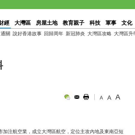
財經
大灣區
房屋土地
教育親子
科技
軍事
文化
通關
說好香港故事
回歸周年
新冠肺炎
大灣區攻略
大灣區升
料
A
A
A
市加注航空業，成立大灣區航空，定位主攻內地及東南亞短