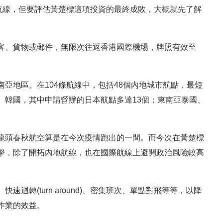
航線，但要評估黃楚標這項投資的最終成敗，大概就先了解
客、貨物或郵件，無限次往返香港國際機場，牌照有效至
亞地區。在104條航線中，包括48個內地城市航點，最短
、韓國，其中申請營辦的日本航點多達13個；東南亞泰國、
龍頭春秋航空算是在今次疫情跑出的一間。而今次在黃楚標
擊，除了開拓內地航線，也在國際航線上避開政治風險較高
轉(turn around)、密集班次、單點對飛等等，以降
作業的效益。