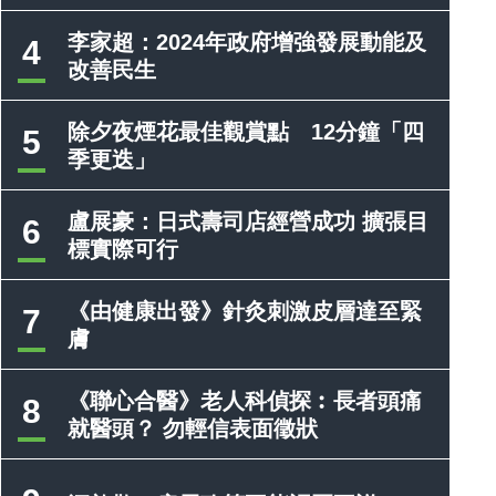
李家超：2024年政府增強發展動能及
4
改善民生
除夕夜煙花最佳觀賞點 12分鐘「四
5
季更迭」
盧展豪：日式壽司店經營成功 擴張目
6
標實際可行
《由健康出發》針灸刺激皮層達至緊
7
膚
《聯心合醫》老人科偵探︰長者頭痛
8
就醫頭？ 勿輕信表面徵狀