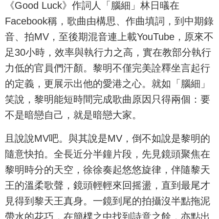
《Good Luck》作詞人「腦細」林日㬢在
Facebook稱，歌曲由構思、作曲填詞，到中期錄
音、拍MV，至後期混音連上載YouTube，原來不
足30小時，效率與執行力之高，實在教部分執行
力低的官員們汗顏。黎明不僅完美詮釋坐言起行
的定義，更展示出他的愛港之心。就如「腦細」
笑說，黎明能短時間完成歌曲原因只得兩個：要
不是暗戀自己，就是暗戀大家。
且說說MV吧。與其說是MV，倒不如說是黎明的
隨意快拍。全長近分半鐘片段，先見鏡頭聚焦在
黎明時分的天空，徐徐奏起悠悠旋律，伴隨黎天
王的溫柔歌聲，鏡頭輕輕來回摇盪，直到最尾才
見得到黎天王真身。一鏡到尾的拍攝沒半點拖泥
帶水的花巧，在簡樸之中找到詩意之餘，亦點出