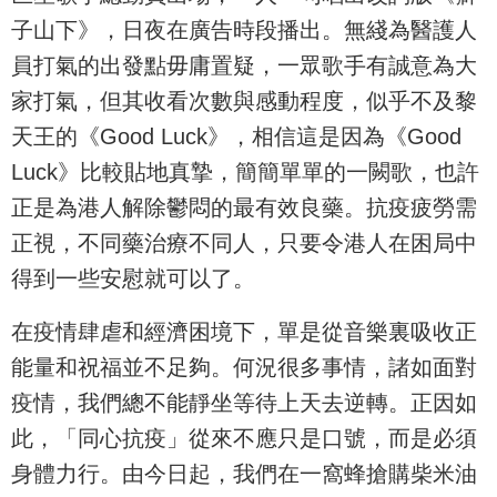
子山下》，日夜在廣告時段播出。無綫為醫護人
員打氣的出發點毋庸置疑，一眾歌手有誠意為大
家打氣，但其收看次數與感動程度，似乎不及黎
天王的《Good Luck》，相信這是因為《Good
Luck》比較貼地真摯，簡簡單單的一闕歌，也許
正是為港人解除鬱悶的最有效良藥。抗疫疲勞需
正視，不同藥治療不同人，只要令港人在困局中
得到一些安慰就可以了。
在疫情肆虐和經濟困境下，單是從音樂裏吸收正
能量和祝福並不足夠。何況很多事情，諸如面對
疫情，我們總不能靜坐等待上天去逆轉。正因如
此，「同心抗疫」從來不應只是口號，而是必須
身體力行。由今日起，我們在一窩蜂搶購柴米油