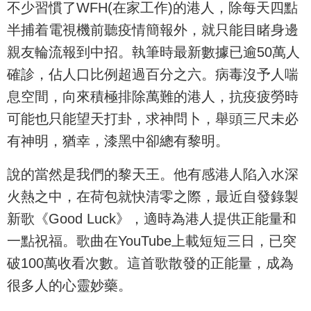
不少習慣了WFH(在家工作)的港人，除每天四點
半捕着電視機前聽疫情簡報外，就只能目睹身邊
親友輪流報到中招。執筆時最新數據已逾50萬人
確診，佔人口比例超過百分之六。病毒沒予人喘
息空間，向來積極排除萬難的港人，抗疫疲勞時
可能也只能望天打卦，求神問卜，舉頭三尺未必
有神明，猶幸，漆黑中卻總有黎明。
說的當然是我們的黎天王。他有感港人陷入水深
火熱之中，在荷包就快清零之際，最近自發錄製
新歌《Good Luck》，適時為港人提供正能量和
一點祝福。歌曲在YouTube上載短短三日，已突
破100萬收看次數。這首歌散發的正能量，成為
很多人的心靈妙藥。