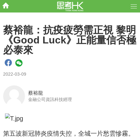
蔡裕龍：抗疫疲勞需正視 黎明
《Good Luck》正能量信否極
必泰來
2022-03-09
蔡裕龍
金融公司資訊科技經理
第五波新冠肺炎疫情失控，全城一片愁雲慘霧。