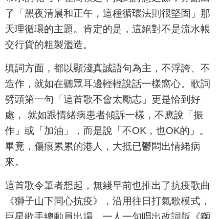
了「黑夜清晨和正午，這種循環法則很堅固」那
天理循環的主題。肯定的是，這絕對不是流水帳
交行貨的粗製濫造。
填詞方面，都以顯淺真誠語句為主，不浮誇、不
造作，就如在聽眾耳邊輕輕說話一樣窩心。歌詞
劈頭第一句「這首歌不會太勵志」更是恰到好
處， 就如跟情緒病患者傾訴一樣，不應說「振
作」或「加油」，而是說「不OK，也OK的」。
畢竟，傷痕累累的港人，大抵已鬱悶出情緒病
來。
這首歌令筆者想起，無綫早前也推出了抗疫歌曲
《獅子山下同心抗疫》，沿用往日打氣歌模式，
巨星歌手總動員出場，一人一句唱出改詞版《獅