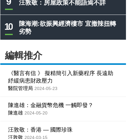
9
汪敦敬：房屋政策不能語焉不詳
陳海潮:欲振興經濟樓市 宜撤辣扭轉
10
劣勢
編輯推介
《醫言有信 》 擬精簡引入新藥程序 長遠助
紓緩病患財政壓力
醫院管理局
2024-05-23
陳進雄：金融貨幣危機 一觸即發？
陳進雄
2024-05-20
汪敦敬：香港 — 國際珍珠
汪敦敬
2024-03-15