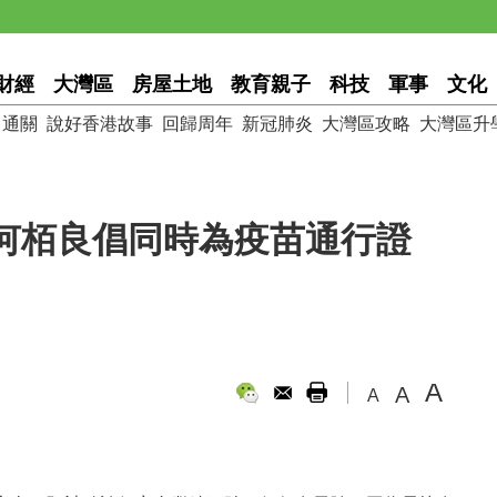
財經
大灣區
房屋土地
教育親子
科技
軍事
文化
通關
說好香港故事
回歸周年
新冠肺炎
大灣區攻略
大灣區升
何栢良倡同時為疫苗通行證
A
A
A