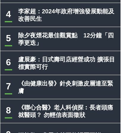
李家超：2024年政府增強發展動能及
4
改善民生
除夕夜煙花最佳觀賞點 12分鐘「四
5
季更迭」
盧展豪：日式壽司店經營成功 擴張目
6
標實際可行
《由健康出發》針灸刺激皮層達至緊
7
膚
《聯心合醫》老人科偵探︰長者頭痛
8
就醫頭？ 勿輕信表面徵狀