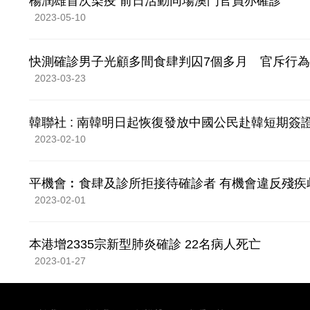
楊潤雄首次染疫 前日活動同場澳門官員亦確診
2023-05-10
快測確診男子光顧多間食肆判囚7個多月 官斥行
2023-03-23
韓聯社 : 南韓明日起恢復發放中國公民赴韓短期簽
2023-02-10
平機會︰食肆及診所拒接待確診者 有機會違反殘疾
2023-02-01
本港增2335宗新型肺炎確診 22名病人死亡
2023-01-27