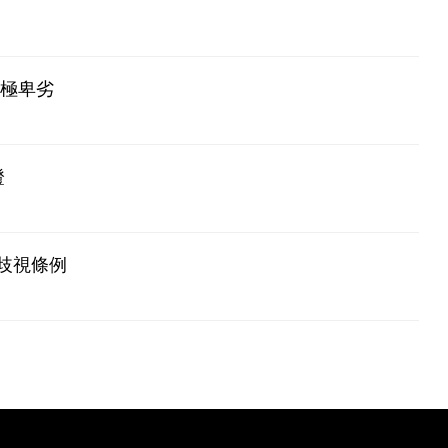
為極卑劣
證
歧視條例