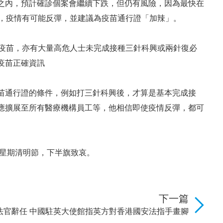
之內，預計確診個案會繼續下跌，但仍有風險，因為最快在
多，疫情有可能反彈，並建議為疫苗通行證「加辣」。
種疫苗，亦有大量高危人士未完成接種三針科興或兩針復必
疫苗正確資訊
苗通行證的條件，例如打三針科興後，才算是基本完成接
應擴展至所有醫療機構員工等，他相信即使疫情反彈，都可
下星期清明節，下半旗致哀。
下一篇
法官辭任 中國駐英大使館指英方對香港國安法指手畫腳