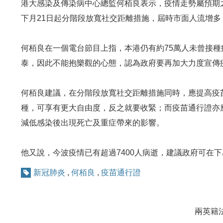
港大感染及傳染病中心總監何栢良表示，疫情走勢屬預期
下月21日起分階段放寬社交距離措施，屆時市面人流增
何栢良在一個電台節目上指，本港仍有約75萬人未曾接
泰，因此不能抱樂觀的心態，認為政府要再加大力度宣傳
何栢良建議，在分階段放寬社交距離措施同時，應提高疫
種，可享有更大自由度，反之就要收緊；而疫苗通行證亦
減低感染後出現死亡及重症帶來的影響。
他又說，今波疫情已有超過7400人病逝，建議政府可在
新冠肺炎
,
何栢良
,
疫苗通行證
兩英籍