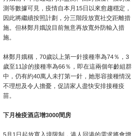
測等數據可見，疫情自本月15日以來愈趨穩定，
因此將繼續按照計劃，分三階段放寛社交距離措
施。但林鄭月娥說目前無意再放寬外防輸入措
施。
林鄭月娥稱，70歲以上第一針接種率為74％，3
歲至11診的接種率為66％，即在這兩個年齡組群
中，仍有約40萬人未打第一針，她形容接種情況
不理想及令人擔憂，促請家人盡快安排接種疫
苗。
下月檢疫酒店增3000間房
5月1日起放寬入境限制，港人回港的需求將會增