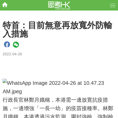
特首：目前無意再放寬外防輸
入措施
2022-04-26
行政長官林鄭月娥稱，本港需一邊放寛抗疫措
施，一邊增強「一長一幼」的疫苗接種率。林鄭
月娥稱，本港透過污水監測、圍封強檢、強制檢