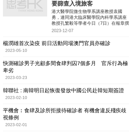
要篩查入境旅客
港大醫學院微生物學系講座教授袁國
勇，連同港大臨床醫學院內科學系講座
教授孔繁毅等學者今日（7日）在報章撰
文，就香港未來應對疫情提出建議，指
2023-12-07
沒有人會知道大疫症何時再
楊潤雄首次染疫 前日活動同場澳門官員亦確診
2023-05-10
快測確診男子光顧多間食肆判囚7個多月 官斥行為極
卑劣
2023-03-23
韓聯社 : 南韓明日起恢復發放中國公民赴韓短期簽證
2023-02-10
平機會︰食肆及診所拒接待確診者 有機會違反殘疾歧
視條例
2023-02-01