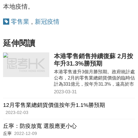
本地疫情。
零售業
,
新冠疫情
延伸閱讀
本港零售銷售持續復蘇 2月按
年升31.3%勝預期
本港零售連升3個月勝預期。政府統計處
公布，2月的零售業總銷貨價值的臨時估
計為331億元，按年升31.3%，遠高於市
場預期升15%。扣除價格變動後，零售
2023-03-31
業總銷貨數量估計按年升2
12月零售業總銷貨價值按年升1.1%勝預期
2023-02-03
丘寧：防疫放寬 選股應更小心
丘寧
2022-12-09