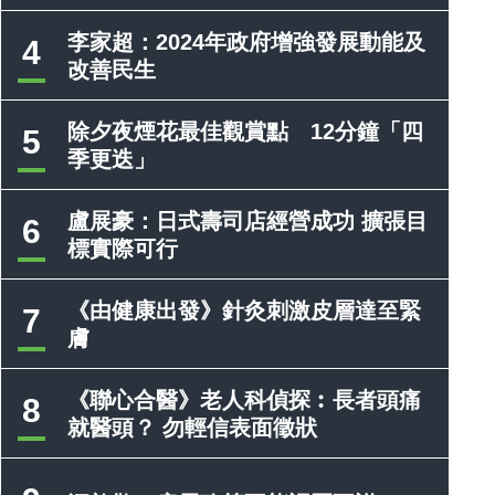
李家超：2024年政府增強發展動能及
4
改善民生
除夕夜煙花最佳觀賞點 12分鐘「四
5
季更迭」
盧展豪：日式壽司店經營成功 擴張目
6
標實際可行
《由健康出發》針灸刺激皮層達至緊
7
膚
《聯心合醫》老人科偵探︰長者頭痛
8
就醫頭？ 勿輕信表面徵狀