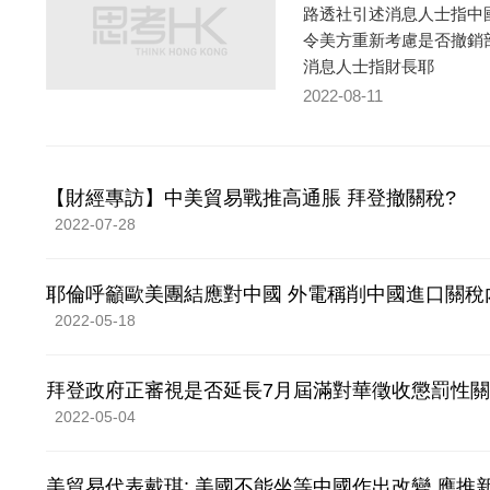
路透社引述消息人士指中
令美方重新考慮是否撤銷
消息人士指財長耶
2022-08-11
【財經專訪】中美貿易戰推高通脹 拜登撤關稅?
2022-07-28
耶倫呼籲歐美團結應對中國 外電稱削中國進口關稅
2022-05-18
拜登政府正審視是否延長7月屆滿對華徵收懲罰性
2022-05-04
美貿易代表戴琪: 美國不能坐等中國作出改變 應推