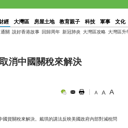
財經
大灣區
房屋土地
教育親子
科技
軍事
文化
通關
說好香港故事
回歸周年
新冠肺炎
大灣區攻略
大灣區升
單取消中國關稅來解決
A
A
A
中國貨關稅來解決。戴琪的講法反映美國政府內部對減稅問