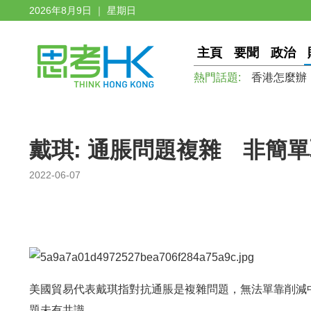
2026年8月9日 ｜ 星期日
主頁
要聞
政治
熱門話題:
香港怎麼辦
戴琪: 通脹問題複雜 非簡
2022-06-07
美國貿易代表戴琪指對抗通脹是複雜問題，無法單靠削減
題未有共識。