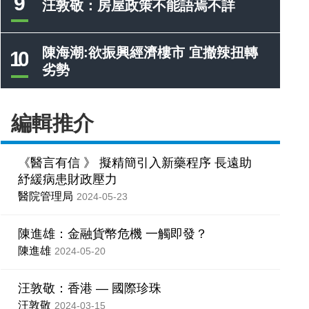
9
汪敦敬：房屋政策不能語焉不詳
陳海潮:欲振興經濟樓市 宜撤辣扭轉
10
劣勢
編輯推介
《醫言有信 》 擬精簡引入新藥程序 長遠助
紓緩病患財政壓力
醫院管理局
2024-05-23
陳進雄：金融貨幣危機 一觸即發？
陳進雄
2024-05-20
汪敦敬：香港 — 國際珍珠
汪敦敬
2024-03-15