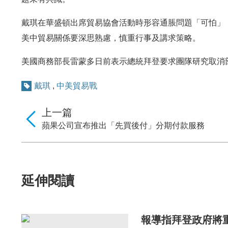
戴琪在華盛頓出席貿易協會活動時形容通脹問題「可怕」
美中貿易關係要深思熟慮，慎重行事及講求策略。
美國商務部長雷蒙多日前表示總統拜登要求團隊研究取消
戴琪
,
中美貿易戰
上一篇
蘋果公司宣布推出「先買後付」分期付款服務
延伸閱讀
報導指拜登政府將