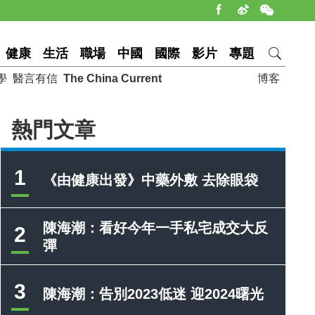
健康
生活
職場
中國
國際
影片
專題
學
醫言有信
The China Current
博客
熱門文章
1
《由健康出發》中藥外敷 去除眼袋
陳海潮：看好今年一手私宅成交大反
2
彈
3
陳海潮：告別2023低迷 迎2024曙光