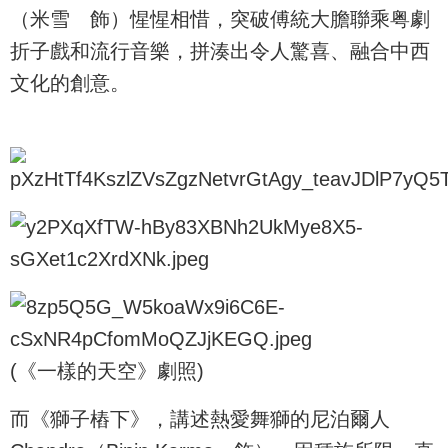
（米雪 飾）惺惺相惜，突破傅統大膽聯乘粤劇
折子戲和流行音樂，拼湊出令人驚喜、融合中西
文化的創意。
(《一樣的天空》劇照)
而《獅子樁下》，講述熱愛舞獅的尼泊爾人