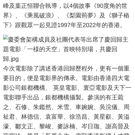
峰及葉正恒聯合執導，以4個故事《90度角的世
界》、《乘風破浪》、《梨園荊夢》及《獅子樁
下》跟觀眾一起見證1997年至2022年的香港。
今次電影除了講述香港回歸歷程外，更有一個重
要目的，便是電影界的傳承。電影由香港四大電
影公司銀都機構、 英皇電影、寰亞電影及天下一
電影聯手出品，銀都機構攝製。參演的有王菀
之、石修、朱鑑然、米雪、車婉婉、吳浣儀、周
祉君、林德信、袁富華、徐浩昌、黃星叡、黃溢
濠、鄒文正、黎峻、麥詠楠、岑日珈、謝高晉及