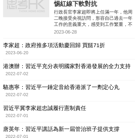
惕紅線下軟對抗
行政長官李家超即將上任滿一年，他周
二晚接受央視訪問，形容自己過去一年
工作的意義重大，感受到工作繁重，不
能怠慢。
2023-06-28
李家超：政府推多項活動慶回歸 買餸71折
2023-06-20
港澳辦：習近平充分表明國家對香港發展的全力支持
2022-07-02
駱惠寧：習近平一錘定音給香港派了一劑定心丸
2022-07-02
習近平冀李家超忠誠履行憲制責任
2022-07-01
唐英年：習近平講話為新一屆管治班子提供支撐
2022-07-01