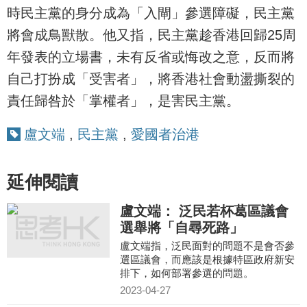
時民主黨的身分成為「入閘」參選障礙，民主黨
將會成鳥獸散。他又指，民主黨趁香港回歸25周
年發表的立場書，未有反省或悔改之意，反而將
自己打扮成「受害者」，將香港社會動盪撕裂的
責任歸咎於「掌權者」，是害民主黨。
盧文端
,
民主黨
,
愛國者治港
延伸閱讀
盧文端： 泛民若杯葛區議會
選舉將「自尋死路」
盧文端指，泛民面對的問題不是會否參
選區議會，而應該是根據特區政府新安
排下，如何部署參選的問題。
2023-04-27