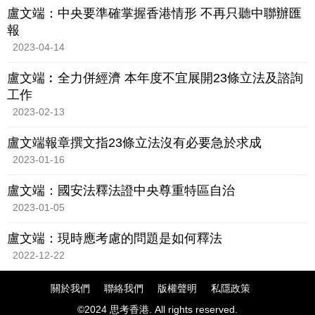
盧文端：中央要準確掌握香港情形 不再只聽中聯辦匯
報
2023-04-14
盧文端︰全力併經濟 本年度不宜展開23條立法及諮詢
工作
2023-02-13
盧文端報章撰文指23條立法沒有必要急於求成
2023-01-16
盧文端：國安法釋法證中央尊重特區自治
2023-01-05
盧文端：現時應考慮的問題是如何釋法
2022-12-22
關於我們
聯絡我們
版權聲明
私隱政策
©2024 思考香港. All rights reserved.