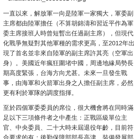
一直以來，解放軍一向是陸軍一家獨大，軍委副
主席都由陸軍擔任（不算胡錦濤和習近平作為軍
委主席接班人時曾短暫出任過副主席），但現代
化戰爭無疑對其他軍種的需求更高，至2012年出
現了首名並非來自陸軍的副主席許其亮（空軍出
身）。美國近年瘋狂圍堵中國，周邊地緣局勢長
期高度緊張，台海方向尤甚。未來一旦發生戰
事，由海軍和火箭軍出身之人擔任副主席，必然
更有利於軍隊的調度指揮。
至於四個軍委委員的席位，很大機會將在同時滿
足以下三項條件者之中產生：正戰區級單位主
官、中央委員、二十大時未屆退役年齡，目前符
合要求的有：後勤保障部部長高津、裝備發展部