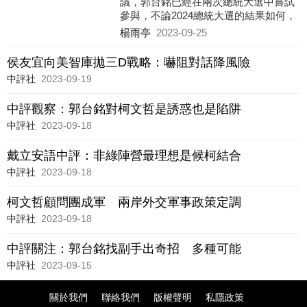
議，郭台銘已經在兩次總統大選中嘗試
參與，不論2024總統大選的結果如何，
郭台銘應汲取教訓與經驗，堅持走自己
楊雨亭
2023-09-25
的道路。如果2024大選選出的總統不是
郭台銘，郭台銘仍可繼續努力，為2028
侯友宜向美智庫拋三D戰略：嚇阻對話降風險
總統大選而努力，如果2024郭台銘勝
中評社
2023-09-19
選，然允諾「只做一任」，將錯失處理
台海最關鍵的歷史時刻。由是，郭台銘
中評觀察：郭台銘對柯文哲是誘惑也是陷阱
老驥伏櫪，志在千里，烈士暮年，壯心
不已，筆者願意鼓勵與祝福之。
中評社
2023-09-18
戴立安語中評：非綠陣營最理想是候柯結合
中評社
2023-09-18
柯文哲顧問團成軍 兩岸外交軍事政策定調
中評社
2023-09-18
中評關注：郭台銘找副手出奇招 多種可能
中評社
2023-09-15
關於我們
聯絡我們
版權聲明
私隱政策