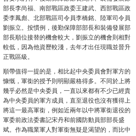
部長李尚福、南部戰區政委王建武、西部戰區政
委李鳳彪、北部戰區司令員李橋銘、陸軍司令員
劉振立。按慣例，後勤保障部部長和裝備發展部
部長順位接替的機會較大，劉振立的機會則相對
較低，因為他資歷較淺，去年才出任現職並晉升
正戰區級。
順帶值得一提的是，相比起中央委員會對軍方的
慷慨，軍銜的授予則明顯嚴格得多。不同於上將
幾乎必然是中央委員，一直以來都有不少已經貴
為中央委員的軍方成員，直至退役也沒有獲得上
將這一最高軍銜，例如近兩年以中將軍銜退役的
軍委前政法委書記宋丹和前國防動員部部長盛
斌。作為職業軍人對軍銜無疑是渴望的，而比中