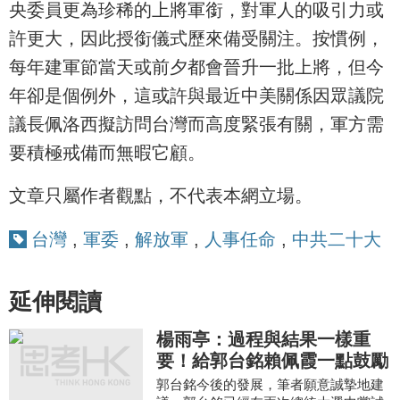
央委員更為珍稀的上將軍銜，對軍人的吸引力或
許更大，因此授銜儀式歷來備受關注。按慣例，
每年建軍節當天或前夕都會晉升一批上將，但今
年卻是個例外，這或許與最近中美關係因眾議院
議長佩洛西擬訪問台灣而高度緊張有關，軍方需
要積極戒備而無暇它顧。
文章只屬作者觀點，不代表本網立場。
台灣
,
軍委
,
解放軍
,
人事任命
,
中共二十大
延伸閱讀
楊雨亭：過程與結果一樣重
要！給郭台銘賴佩霞一點鼓勵
郭台銘今後的發展，筆者願意誠摯地建