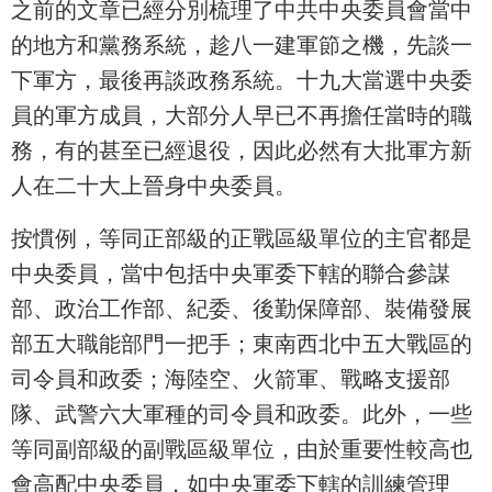
之前的文章已經分別梳理了中共中央委員會當中
的地方和黨務系統，趁八一建軍節之機，先談一
下軍方，最後再談政務系統。十九大當選中央委
員的軍方成員，大部分人早已不再擔任當時的職
務，有的甚至已經退役，因此必然有大批軍方新
人在二十大上晉身中央委員。
按慣例，等同正部級的正戰區級單位的主官都是
中央委員，當中包括中央軍委下轄的聯合參謀
部、政治工作部、紀委、後勤保障部、裝備發展
部五大職能部門一把手；東南西北中五大戰區的
司令員和政委；海陸空、火箭軍、戰略支援部
隊、武警六大軍種的司令員和政委。此外，一些
等同副部級的副戰區級單位，由於重要性較高也
會高配中央委員，如中央軍委下轄的訓練管理